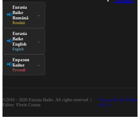
Esperanto
Eurasia
Baike
📢
→
Română
Română
Eurasia
Baike
📢
→
English
English
Евразия
📢
→
Байке
Русский
©2016 - 2026 Eurasia Baike. All rights reserved. |
Privacy Policy
Terms
Editor: Florin Cosma
of Use