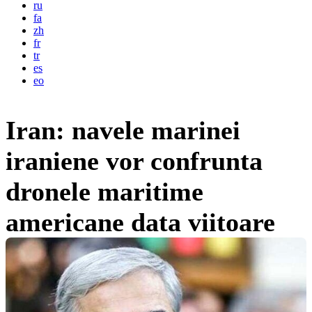
ru
fa
zh
fr
tr
es
eo
Iran: navele marinei
iraniene vor confrunta
dronele maritime
americane data viitoare