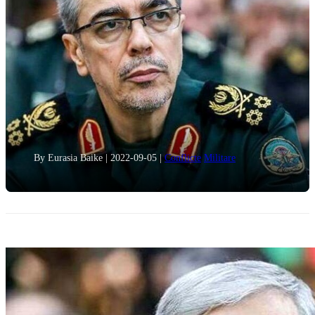
By Eurasia Baike
|
2022-09-05
|
Conflicte
Militare