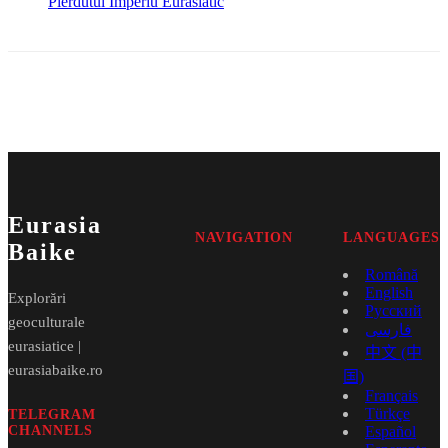
Pierdutul Imperiu Eurasiatic
Eurasia
NAVIGATION
LANGUAGES
Baike
Română
English
Explorări
Русский
geoculturale
فارسی
eurasiatice |
中文 (中
eurasiabaike.ro
国)
Français
Türkçe
TELEGRAM
CHANNELS
Español