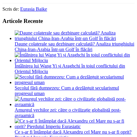
Scris de:
Eurasia Baike
Articole Recente
Daune colaterale sau dezbinare calculată? Analiza triunghiului
China-Iran-Arabia într-un Golf în flăcări
Întâlnirea lui Wang Yi și Araghchi în toiul conflictului din
Orientul Mijlociu
Secolul fără dumnezeu: Cum a dezlănțuit secularismul
progresul uman
Amurgul vechilor zei: către o civilizație globalistă post-
avraamică
Ce s-ar fi întâmplat dacă Alexandru cel Mare nu s-ar fi oprit?