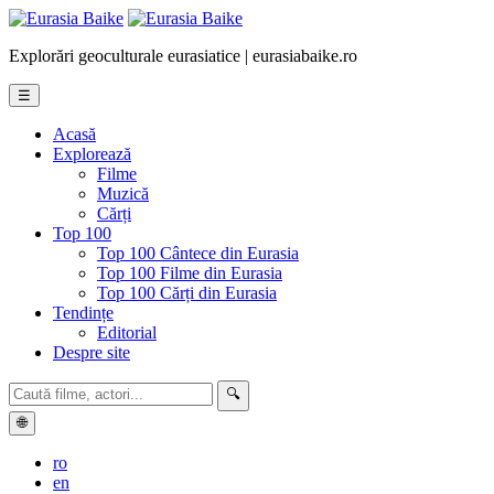
Explorări geoculturale eurasiatice | eurasiabaike.ro
☰
Acasă
Explorează
Filme
Muzică
Cărți
Top 100
Top 100 Cântece din Eurasia
Top 100 Filme din Eurasia
Top 100 Cărți din Eurasia
Tendințe
Editorial
Despre site
🔍
🌐
ro
en