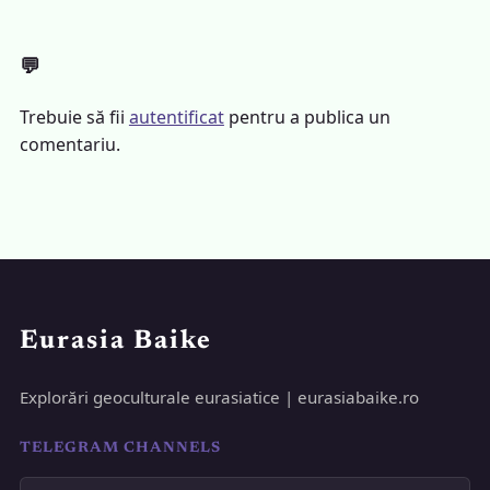
💬
Trebuie să fii
autentificat
pentru a publica un
comentariu.
Eurasia Baike
Explorări geoculturale eurasiatice | eurasiabaike.ro
TELEGRAM CHANNELS