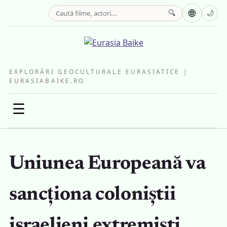
🌐
🔍
🌙
EXPLORĂRI GEOCULTURALE EURASIATICE |
EURASIABAIKE.RO
☰
Uniunea Europeană va
sancționa coloniștii
israelieni extremiști