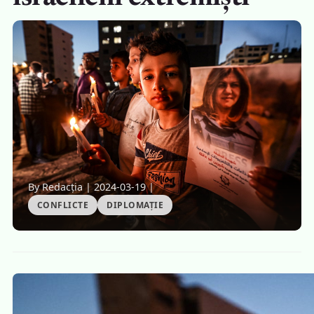
By Redacția
|
2024-03-19
|
CONFLICTE
DIPLOMAȚIE