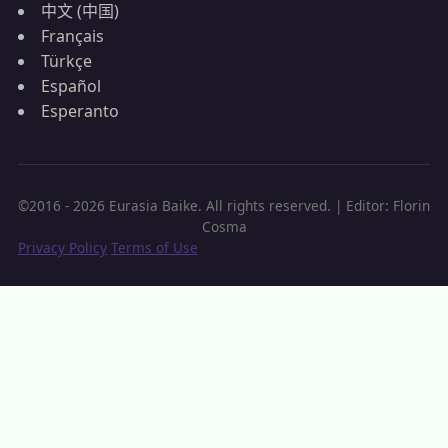
中文 (中国)
Français
Türkçe
Español
Esperanto
©2016 - 2026 Eurasia Baike. All rights reserved. | Editor: Florin
Cosma
Privacy Policy
Terms of Use