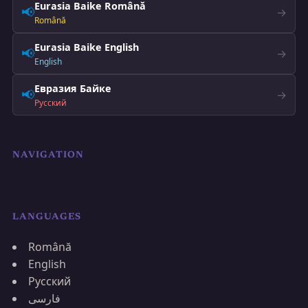
Eurasia Baike Română
📢
→
Română
Eurasia Baike English
📢
→
English
Евразия Байке
📢
→
Русский
NAVIGATION
LANGUAGES
Română
English
Русский
فارسی