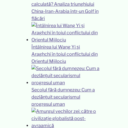
calculată? Analiza triunghiului
China-Iran-Arabia într-un Golf în
flăcări
Întâlnirea lui Wang Yi și
Araghchi în toiul conflictului din
Orientul Mijlociu
Secolul fără dumnezeu: Cum a
dezlănțuit secularismul
progresul uman