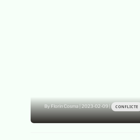
By Florin Cosma
|
2023-02-09
|
CONFLICTE