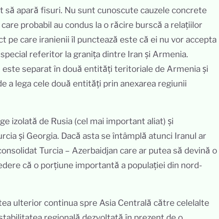
ut să apară fisuri. Nu sunt cunoscute cauzele concrete
care probabil au condus la o răcire burscă a relațiilor
 pe care iranienii îl punctează este că ei nu vor accepta
special referitor la granița dintre Iran și Armenia.
este separat în două entități teritoriale de Armenia și
 de a lega cele două entități prin anexarea regiunii
 izolată de Rusia (cel mai important aliat) și
urcia și Georgia. Dacă asta se întâmplă atunci Iranul ar
 consolidat Turcia – Azerbaidjan care ar putea să devină o
edere că o porțiune importantă a populației din nord-
ea ulterior continua spre Asia Centrală către celelalte
 stabilitatea regională dezvoltată în prezent de o