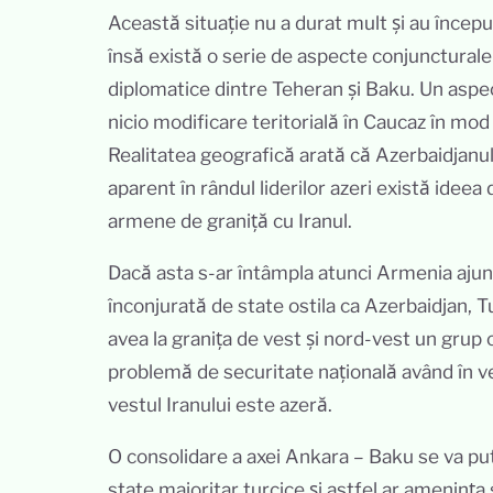
Această situație nu a durat mult și au încep
însă există o serie de aspecte conjuncturale 
diplomatice dintre Teheran și Baku. Un aspect
nicio modificare teritorială în Caucaz în mod 
Realitatea geografică arată că Azerbaidjanul 
aparent în rândul liderilor azeri există ideea
armene de graniță cu Iranul.
Dacă asta s-ar întâmpla atunci Armenia ajunge
înconjurată de state ostila ca Azerbaidjan, T
avea la granița de vest și nord-vest un grup
problemă de securitate națională având în v
vestul Iranului este azeră.
O consolidare a axei Ankara – Baku se va put
state majoritar turcice și astfel ar amenința