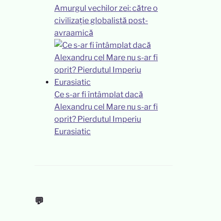
Amurgul vechilor zei: către o
civilizație globalistă post-
avraamică
Ce s-ar fi întâmplat dacă
Alexandru cel Mare nu s-ar fi
oprit? Pierdutul Imperiu
Eurasiatic
💬