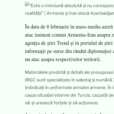
În data de 8 februarie în mass-media azeră a
atac iminent comun Armenia-Iran asupra zo
agenția de știri Trend și în portalul de știr
informații pe surse din rândul diplomației
un atac asupra respectivelor teritorii.
Materialele prezintă și detalii ale presupuse
IRGC sunt specializate în sabotaj și numără 
îmbrăcați în uniformele armatei armene. În î
cauza situației interne din Turcia, cauzată d
să-și unească forțele și să acționeze.