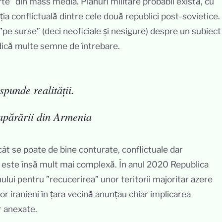
e” din mass media. Planuri militare probabil există, cu
ția conflictuală dintre cele două republici post-sovietice.
”pe surse” (deci neoficiale și nesigure) despre un subiect
idică multe semne de întrebare.
punde realității.
 apărării din Armenia
cât se poate de bine conturate, conflictuale dar
i este însă mult mai complexă. În anul 2020 Republica
nului pentru ”recucerirea” unor teritorii majoritar azere
or iranieni în țara vecină anunțau chiar implicarea
r anexate.