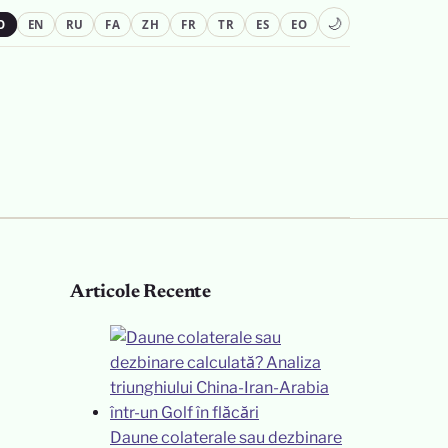
🌙
O
EN
RU
FA
ZH
FR
TR
ES
EO
Articole Recente
Daune colaterale sau dezbinare