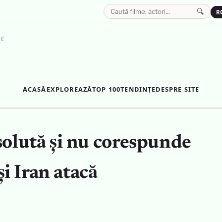
🔍
R
LE
ACASĂ
EXPLOREAZĂ
TOP 100
TENDINȚE
DESPRE SITE
solută și nu corespunde
și Iran atacă