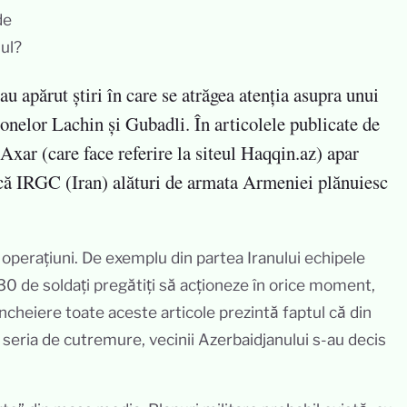
u apărut știri în care se atrăgea atenția asupra unui
nelor Lachin și Gubadli. În articolele publicate de
i Axar (care face referire la siteul Haqqin.az) apar
 că IRGC (Iran) alături de armata Armeniei plănuiesc
i operațiuni. De exemplu din partea Iranului echipele
30 de soldați pregătiți să acționeze în orice moment,
ncheiere toate aceste articole prezintă faptul că din
e seria de cutremure, vecinii Azerbaidjanului s-au decis