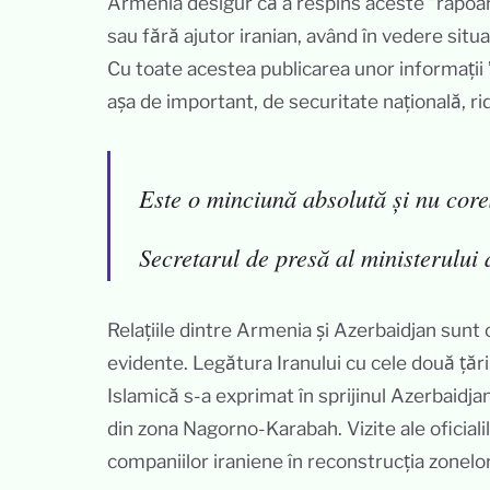
Armenia desigur că a respins aceste ”rapoart
sau fără ajutor iranian, având în vedere situa
Cu toate acestea publicarea unor informații 
așa de important, de securitate națională, r
Este o minciună absolută și nu cores
Secretarul de presă al ministerului
Relațiile dintre Armenia și Azerbaidjan sunt 
evidente. Legătura Iranului cu cele două țăr
Islamică s-a exprimat în sprijinul Azerbaidja
din zona Nagorno-Karabah. Vizite ale oficialil
companiilor iraniene în reconstrucția zonelo