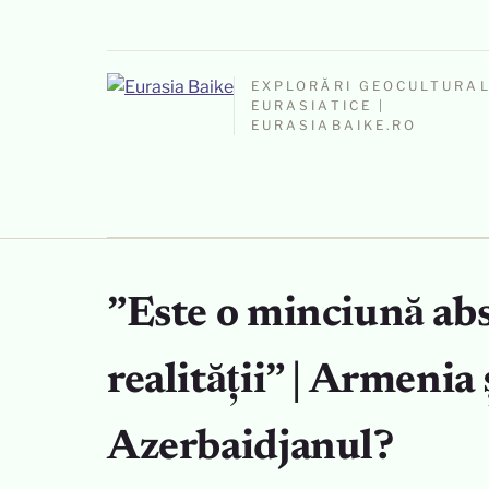
EXPLORĂRI GEOCULTURA
EURASIATICE |
EURASIABAIKE.RO
”Este o minciună ab
realității” | Armenia 
Azerbaidjanul?