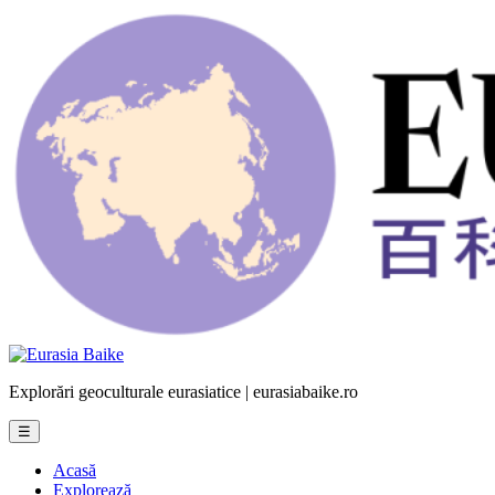
Explorări geoculturale eurasiatice | eurasiabaike.ro
☰
Acasă
Explorează