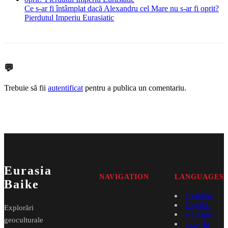
Ce s-ar fi întâmplat dacă Alexandru cel Mare nu s-ar fi oprit?
Pierdutul Imperiu Eurasiatic
💬
Trebuie să fii
autentificat
pentru a publica un comentariu.
Eurasia
NAVIGATION
LANGUAGES
Baike
Română
English
Explorări
Русский
geoculturale
فارسی