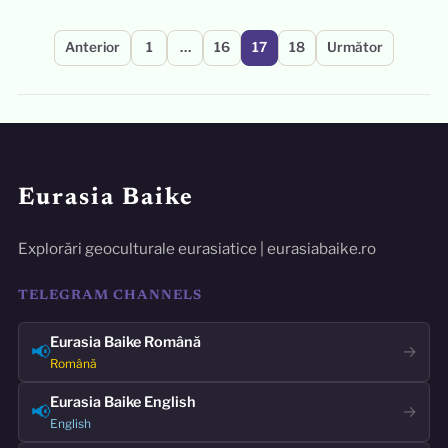
Paginație
Anterior
1
…
16
17
18
Următor
articole
Eurasia Baike
Explorări geoculturale eurasiatice | eurasiabaike.ro
TELEGRAM CHANNELS
Eurasia Baike Română
📢
→
Română
Eurasia Baike English
📢
→
English