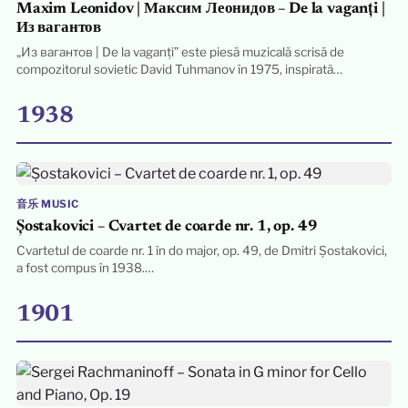
Maxim Leonidov | Максим Леонидов – De la vaganți |
Из вагантов
„Из вагантов | De la vaganți” este piesă muzicală scrisă de
compozitorul sovietic David Tuhmanov în 1975, inspirată…
1938
音乐 MUSIC
Șostakovici – Cvartet de coarde nr. 1, op. 49
Cvartetul de coarde nr. 1 în do major, op. 49, de Dmitri Șostakovici,
a fost compus în 1938.…
1901