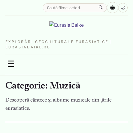
🌐
🔍
🌙
EXPLORĂRI GEOCULTURALE EURASIATICE |
EURASIABAIKE.RO
☰
Categorie:
Muzică
Descoperă cântece și albume muzicale din țările
eurasiatice.