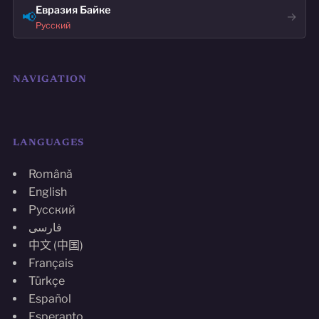
Евразия Байке
📢
→
Русский
NAVIGATION
LANGUAGES
Română
English
Русский
فارسی
中文 (中国)
Français
Türkçe
Español
Esperanto