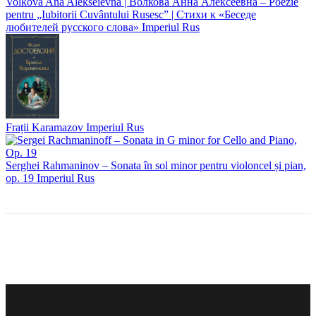
Volkova Ana Alekseievna | Волкова Анна Алексеевна – Poezie
pentru „Iubitorii Cuvântului Rusesc” | Стихи к «Беседе
любителей русского слова»
Imperiul Rus
Frații Karamazov
Imperiul Rus
Serghei Rahmaninov – Sonata în sol minor pentru violoncel și pian,
op. 19
Imperiul Rus