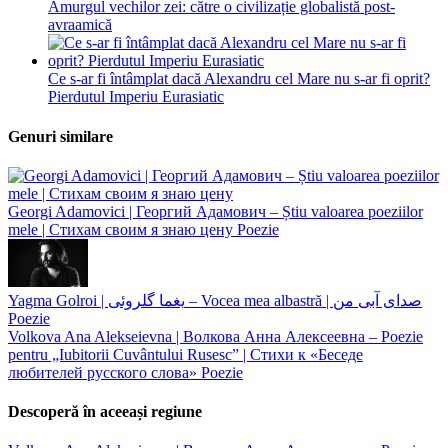
Amurgul vechilor zei: către o civilizație globalistă post-
avraamică
Ce s-ar fi întâmplat dacă Alexandru cel Mare nu s-ar fi oprit?
Pierdutul Imperiu Eurasiatic
Genuri similare
Georgi Adamovici | Георгий Адамович – Știu valoarea poeziilor
mele | Стихам своим я знаю цену
Poezie
Yagma Golroi | یغما گلروئی – Vocea mea albastră | صدای آبی من
Poezie
Volkova Ana Alekseievna | Волкова Анна Алексеевна – Poezie
pentru „Iubitorii Cuvântului Rusesc” | Стихи к «Беседе
любителей русского слова»
Poezie
Descoperă în aceeași regiune