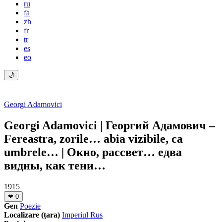
ru
fa
zh
fr
tr
es
eo
🌙
Georgi Adamovici
Georgi Adamovici | Георгий Адамович –
Fereastra, zorile… abia vizibile, ca
umbrele… | Окно, рассвет… едва
видны, как тени…
1915
❤
0
Gen
Poezie
Localizare (țara)
Imperiul Rus