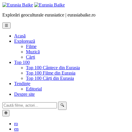
Explorări geoculturale eurasiatice | eurasiabaike.ro
☰
Acasă
Explorează
Filme
Muzică
Cărți
Top 100
Top 100 Cântece din Eurasia
Top 100 Filme din Eurasia
Top 100 Cărți din Eurasia
Tendințe
Editorial
Despre site
🔍
🌐
ro
en