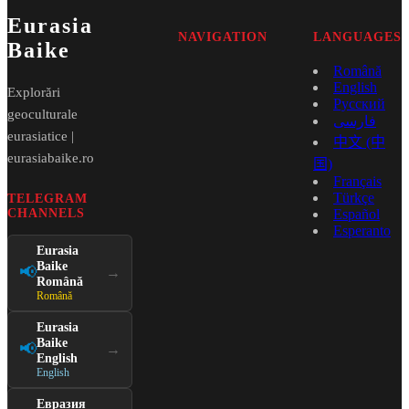
Eurasia
NAVIGATION
LANGUAGES
Baike
Română
English
Explorări
Русский
geoculturale
فارسی
eurasiatice |
中文 (中
eurasiabaike.ro
国)
Français
Türkçe
TELEGRAM
CHANNELS
Español
Esperanto
Eurasia
Baike
📢
→
Română
Română
Eurasia
Baike
📢
→
English
English
Евразия