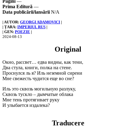
Pagini
—
Prima Editură
—
Data publicării/lansării
N/A
| AUTOR:
GEORGI ADAMOVICI
|
| ȚARA:
IMPERIUL RUS
|
| GEN:
POEZIE
|
2024-08-13
Original
Окно, рассвет… едва видны, как тени,
Два стула, книги, полка на стене.
Проснулся ль я? Иль неземной сирени
Мне свежесть чудится еще во сне?
Иль это сквозь могильную разлуку,
Сквозь тускло – дымчатые облака
Мне тень протягивает руку
И улыбается издалека?
Traducere