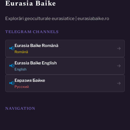
Eurasia Baike
Explorări geoculturale eurasiatice | eurasiabaike.ro
TELEGRAM CHANNELS
Eurasia Baike Română
📢
→
Română
Eurasia Baike English
📢
→
English
Евразия Байке
📢
→
Русский
NAVIGATION