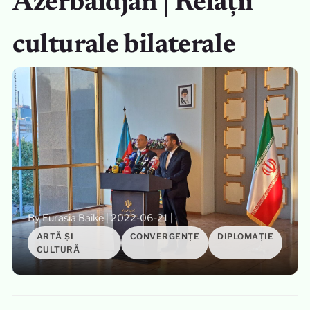
Azerbaidjan | Relații
culturale bilaterale
By Eurasia Baike
|
2022-06-21
|
ARTĂ ȘI
CONVERGENȚE
DIPLOMAȚIE
CULTURĂ