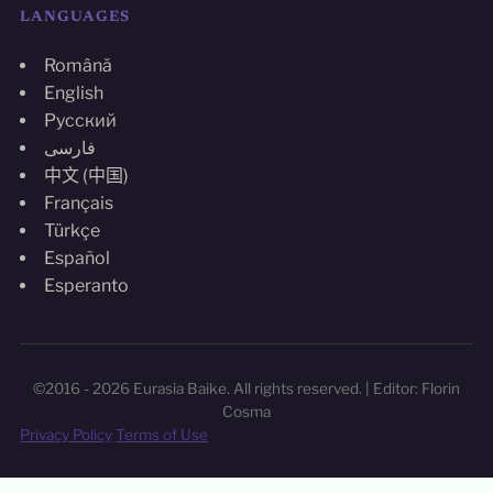
LANGUAGES
Română
English
Русский
فارسی
中文 (中国)
Français
Türkçe
Español
Esperanto
©2016 - 2026 Eurasia Baike. All rights reserved. | Editor: Florin
Cosma
Privacy Policy
Terms of Use