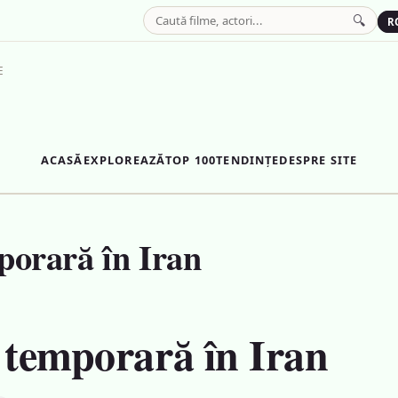
🔍
R
E
ACASĂ
EXPLOREAZĂ
TOP 100
TENDINȚE
DESPRE SITE
porară în Iran
 temporară în Iran