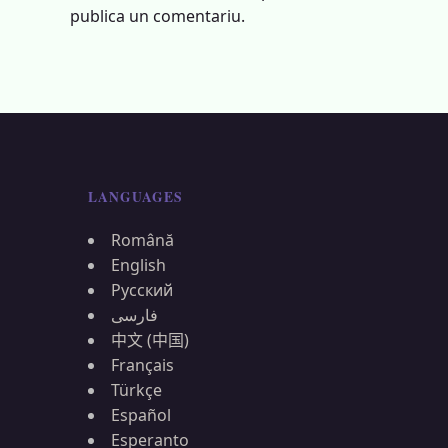
publica un comentariu.
LANGUAGES
Română
English
Русский
فارسی
中文 (中国)
Français
Türkçe
Español
Esperanto