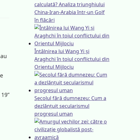
calculată? Analiza triunghiului
China-Iran-Arabia într-un Golf
în flăcări
Întâlnirea lui Wang Yi și
-au
Araghchi în toiul conflictului din
Orientul Mijlociu
re
 19”
Secolul fără dumnezeu: Cum a
dezlănțuit secularismul
progresul uman