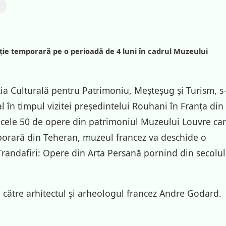
ție temporară pe o perioadă de 4 luni în cadrul Muzeului
ația Culturală pentru Patrimoniu, Meșteșug și Turism, s
l în timpul vizitei președintelui Rouhani în Franța din
 cele 50 de opere din patrimoniul Muzeului Louvre ca
porară din Teheran, muzeul francez va deschide o
Trandafiri: Opere din Arta Persană pornind din secolul
e către arhitectul și arheologul francez Andre Godard.