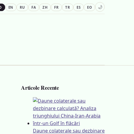
🌙
O
EN
RU
FA
ZH
FR
TR
ES
EO
Articole Recente
Daune colaterale sau dezbinare