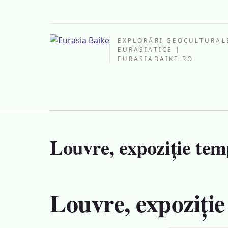
EXPLORĂRI GEOCULTURAL
EURASIATICE |
EURASIABAIKE.RO
Louvre, expoziție tem
Louvre, expoziție