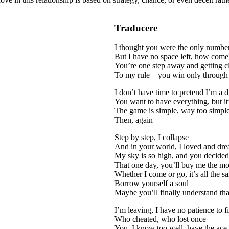
Traducere
I thought you were the only number
But I have no space left, how come
You’re one step away and getting c
To my rule—you win only through it
I don’t have time to pretend I’m a d
You want to have everything, but it’
The game is simple, way too simpl
Then, again
Step by step, I collapse
And in your world, I loved and dr
My sky is so high, and you decided
That one day, you’ll buy me the mo
Whether I come or go, it’s all the s
Borrow yourself a soul
Maybe you’ll finally understand tha
I’m leaving, I have no patience to f
Who cheated, who lost once
You, I know too well, have the ace