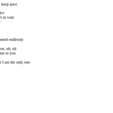
I keep pace
ice
s in vain
e
eamed endlessly
on, uh, uh
ame to you
t I am the only one