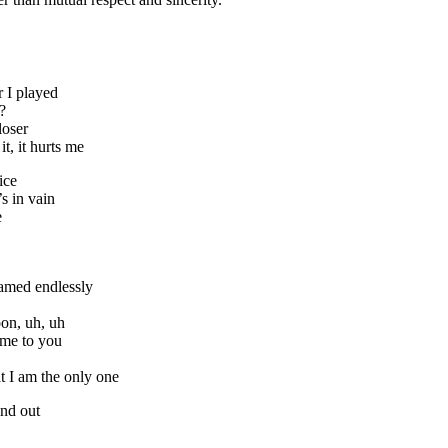
 I played
?
loser
, it hurts me
ice
s in vain
e
eamed endlessly
on, uh, uh
ame to you
t I am the only one
ind out