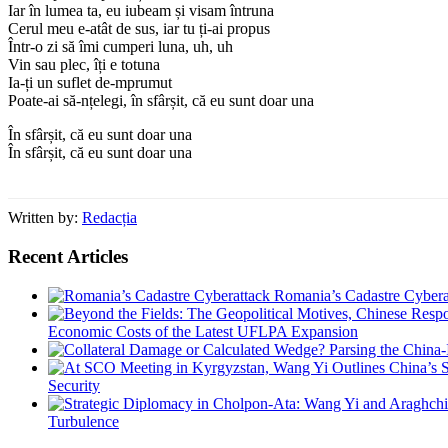
Iar în lumea ta, eu iubeam și visam întruna
Cerul meu e-atât de sus, iar tu ți-ai propus
Într-o zi să îmi cumperi luna, uh, uh
Vin sau plec, îți e totuna
Ia-ți un suflet de-mprumut
Poate-ai să-nțelegi, în sfârșit, că eu sunt doar una
În sfârșit, că eu sunt doar una
În sfârșit, că eu sunt doar una
Written by:
Redacția
Recent Articles
Romania’s Cadastre Cybera
Economic Costs of the Latest UFLPA Expansion
Security
Turbulence