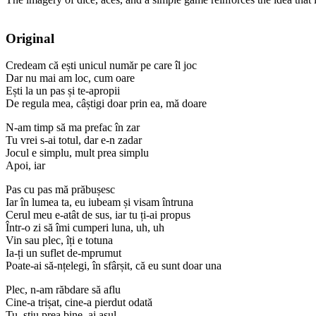
Original
Credeam că ești unicul număr pe care îl joc
Dar nu mai am loc, cum oare
Ești la un pas și te-apropii
De regula mea, câștigi doar prin ea, mă doare
N-am timp să ma prefac în zar
Tu vrei s-ai totul, dar e-n zadar
Jocul e simplu, mult prea simplu
Apoi, iar
Pas cu pas mă prăbușesc
Iar în lumea ta, eu iubeam și visam întruna
Cerul meu e-atât de sus, iar tu ți-ai propus
Într-o zi să îmi cumperi luna, uh, uh
Vin sau plec, îți e totuna
Ia-ți un suflet de-mprumut
Poate-ai să-nțelegi, în sfârșit, că eu sunt doar una
Plec, n-am răbdare să aflu
Cine-a trișat, cine-a pierdut odată
Tu, știu prea bine, ai asul