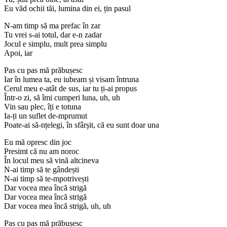
Eu văd ochii tăi, lumina din ei, țin pasul
N-am timp să ma prefac în zar
Tu vrei s-ai totul, dar e-n zadar
Jocul e simplu, mult prea simplu
Apoi, iar
Pas cu pas mă prăbușesc
Iar în lumea ta, eu iubeam și visam întruna
Cerul meu e-atât de sus, iar tu ți-ai propus
Într-o zi, să îmi cumperi luna, uh, uh
Vin sau plec, îți e totuna
Ia-ți un suflet de-mprumut
Poate-ai să-nțelegi, în sfârșit, că eu sunt doar una
Eu mă opresc din joc
Presimt că nu am noroc
În locul meu să vină altcineva
N-ai timp să te gândești
N-ai timp să te-mpotrivești
Dar vocea mea încă strigă
Dar vocea mea încă strigă
Dar vocea mea încă strigă, uh, uh
Pas cu pas mă prăbușesc