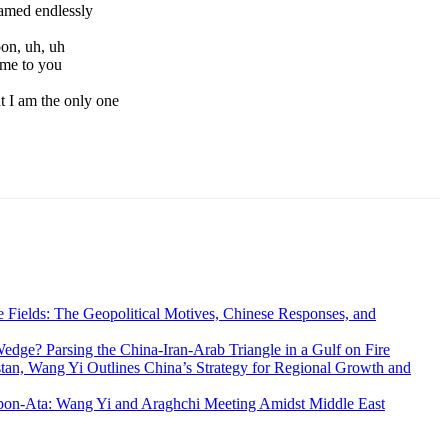
eamed endlessly
on, uh, uh
ame to you
t I am the only one
 Fields: The Geopolitical Motives, Chinese Responses, and
edge? Parsing the China-Iran-Arab Triangle in a Gulf on Fire
an, Wang Yi Outlines China’s Strategy for Regional Growth and
lpon-Ata: Wang Yi and Araghchi Meeting Amidst Middle East