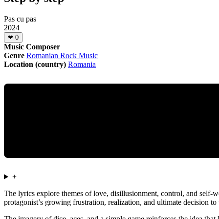
Pas cu pas
2024
❤
0
Music Composer
Genre
Romanian Rock Music
Location (country)
Romania
+
The lyrics explore themes of love, disillusionment, control, and self
protagonist’s growing frustration, realization, and ultimate decision t
The imagery of dice, aces, and a simple game reinforces the idea that lo