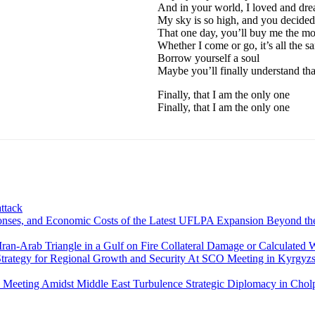
And in your world, I loved and dr
My sky is so high, and you decided
That one day, you’ll buy me the mo
Whether I come or go, it’s all the s
Borrow yourself a soul
Maybe you’ll finally understand tha
Finally, that I am the only one
Finally, that I am the only one
ttack
Beyond the
Collateral Damage or Calculated W
At SCO Meeting in Kyrgyzst
Strategic Diplomacy in Cho