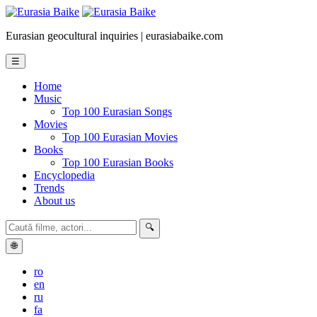
Eurasian geocultural inquiries | eurasiabaike.com
☰
Home
Music
Top 100 Eurasian Songs
Movies
Top 100 Eurasian Movies
Books
Top 100 Eurasian Books
Encyclopedia
Trends
About us
🔍
🌐
ro
en
ru
fa