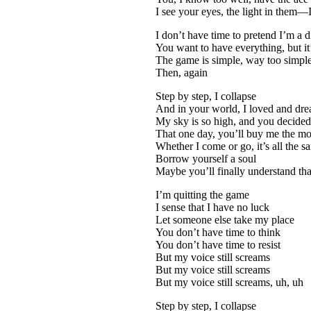
I see your eyes, the light in them—
I don’t have time to pretend I’m a d
You want to have everything, but it’
The game is simple, way too simpl
Then, again
Step by step, I collapse
And in your world, I loved and dr
My sky is so high, and you decided
That one day, you’ll buy me the mo
Whether I come or go, it’s all the s
Borrow yourself a soul
Maybe you’ll finally understand tha
I’m quitting the game
I sense that I have no luck
Let someone else take my place
You don’t have time to think
You don’t have time to resist
But my voice still screams
But my voice still screams
But my voice still screams, uh, uh
Step by step, I collapse