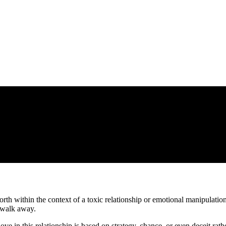
-worth within the context of a toxic relationship or emotional manipula
o walk away.
ve in this relationship is based on strategy, chance, or even deceit rath