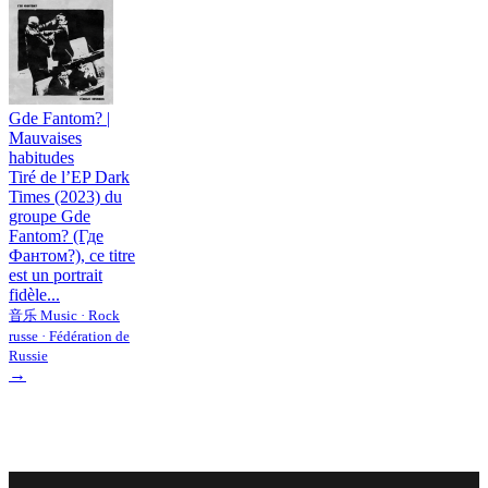
Gde Fantom?
|
Mauvaises
habitudes
Tiré de l’EP Dark
Times (2023) du
groupe Gde
Fantom? (Где
Фантом?), ce titre
est un portrait
fidèle...
音乐 Music · Rock
russe · Fédération de
Russie
→