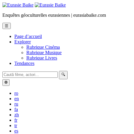
Enquêtes géoculturelles eurasiennes | eurasiabaike.com
☰
Page d’accueil
Explorer
Rubrique Cinéma
Rubrique Musique
Rubrique Livres
Tendances
🔍
🌐
ro
en
ru
fa
zh
fr
tr
es