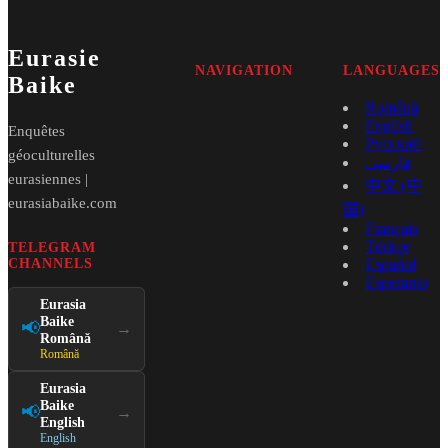
Eurasie
NAVIGATION
LANGUAGES
Baike
Română
English
Enquêtes
Русский
géoculturelles
فارسی
eurasiennes |
中文 (中
eurasiabaike.com
国)
Français
Türkçe
TELEGRAM
CHANNELS
Español
Esperanto
Eurasia
Baike
📢
→
Română
Română
Eurasia
Baike
📢
→
English
English