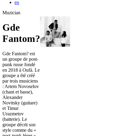
eo
Muzician
Gde
Fantom?
Gde Fantom? est
un groupe de post-
punk russe fondé
en 2018 à Oufà. Le
groupe a été créé
par trois musiciens
: Artem Novoselov
(chant et basse),
Alexander
Novitsky (guitare)
et Timur
Urazmetov
(batterie). Le
groupe décrit son
style comme du «
post-punk léger »,