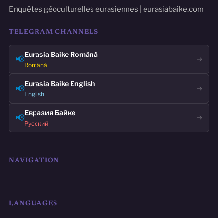
Enquêtes géoculturelles eurasiennes | eurasiabaike.com
TELEGRAM CHANNELS
Eurasia Baike Română
📢
→
Română
Eurasia Baike English
📢
→
English
Евразия Байке
📢
→
Русский
NAVIGATION
LANGUAGES