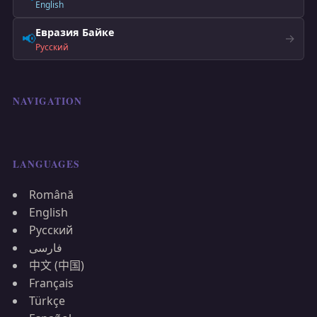
English
Евразия Байке
📢
→
Русский
NAVIGATION
LANGUAGES
Română
English
Русский
فارسی
中文 (中国)
Français
Türkçe