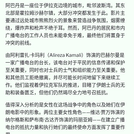
阿巴丹是一座位于伊拉克边境的城市，毗邻波斯湾。其东
北部是霍拉姆沙赫尔镇，大部分冲突都发生于此。影片主
要通过远处城市熊熊烈火的景象来营造战争氛围，烟雾缭
绕，爆炸声和枪声不绝于耳。然而，阿巴丹的居民和市内
广播电台的工作人员也未能幸免于难，最终他们将置身于
冲突的前线。
由阿利雷扎·卡玛利（Alireza Kamali）饰演的巴赫尔曼是
一家广播电台的台长，该电台对于平民的信息传递和保护
至关重要，同时也对士兵的士气和组织能力至关重要。他
和其他员工拒绝撤离，并尽可能长时间地留下来继续工
作。他们监视着伊拉克军队的推进，目睹了伊朗士兵的无
助和装备匮乏，但他们仍然竭尽全力地号召抵抗。
值得深入分析的是女性在这场战争中的角色以及她们在伊
朗电影中的形象。两位主要女性角色——维达·贾万饰演的
纳尔格斯和萨布南·古达齐饰演的玛丽亚姆——在建立广播
电台的抵抗力量和执行她们的最终使命方面发挥了重要作