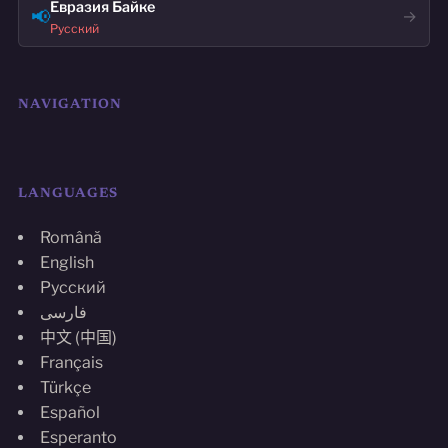
Евразия Байке
📢
→
Русский
NAVIGATION
LANGUAGES
Română
English
Русский
فارسی
中文 (中国)
Français
Türkçe
Español
Esperanto