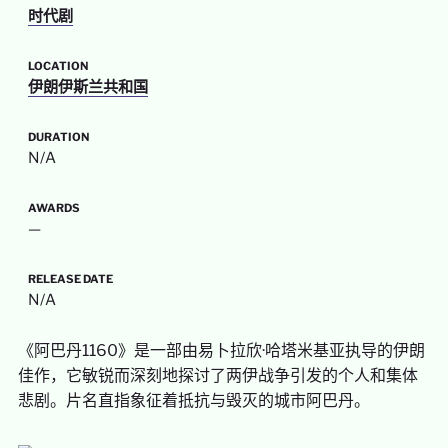
时代剧
LOCATION
伊朗伊斯兰共和国
DURATION
N/A
AWARDS
—
RELEASE DATE
N/A
《阿巴丹1160》是一部由易卜拉欣·哈塔米基亚执导的伊朗
佳作，它敏锐而深刻地探讨了两伊战争引发的个人和集体
悲剧。片名直指象征着抵抗与毁灭的城市阿巴丹。