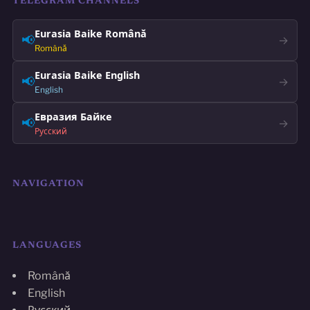
TELEGRAM CHANNELS
Eurasia Baike Română
📢
→
Română
Eurasia Baike English
📢
→
English
Евразия Байке
📢
→
Русский
NAVIGATION
LANGUAGES
Română
English