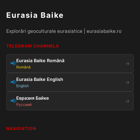
Eurasia Baike
Explorări geoculturale eurasiatice | eurasiabaike.ro
TELEGRAM CHANNELS
Eurasia Baike Română
📢
→
Română
Eurasia Baike English
📢
→
English
Евразия Байке
📢
→
Русский
NAVIGATION