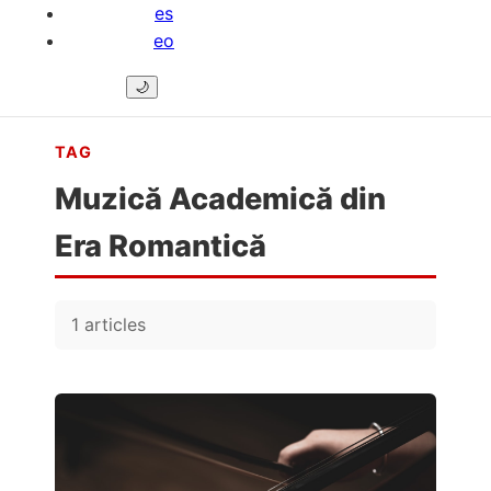
es
eo
🌙
TAG
Muzică Academică din
Era Romantică
1 articles