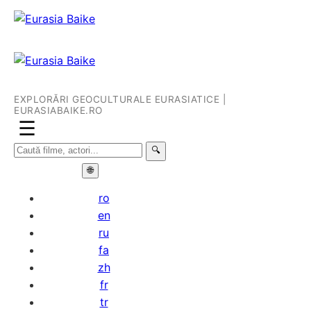
EXPLORĂRI GEOCULTURALE EURASIATICE |
EURASIABAIKE.RO
☰
🔍
🌐
ro
en
ru
fa
zh
fr
tr