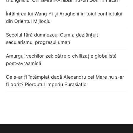
triunghiului China-Iran-Arabia într-un Golf în flăcări
Întâlnirea lui Wang Yi și Araghchi în toiul conflictului
din Orientul Mijlociu
Secolul fără dumnezeu: Cum a dezlănțuit
secularismul progresul uman
Amurgul vechilor zei: către o civilizație globalistă
post-avraamică
Ce s-ar fi întâmplat dacă Alexandru cel Mare nu s-ar
fi oprit? Pierdutul Imperiu Eurasiatic