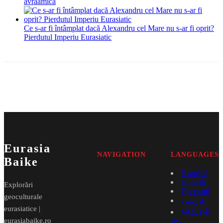
avraamică
Ce s-ar fi întâmplat dacă Alexandru cel Mare nu s-ar fi oprit?
Pierdutul Imperiu Eurasiatic
Eurasia
NAVIGATION
LANGUAGES
Baike
Română
English
Explorări
Русский
geoculturale
فارسی
eurasiatice |
中文 (中
eurasiabaike.ro