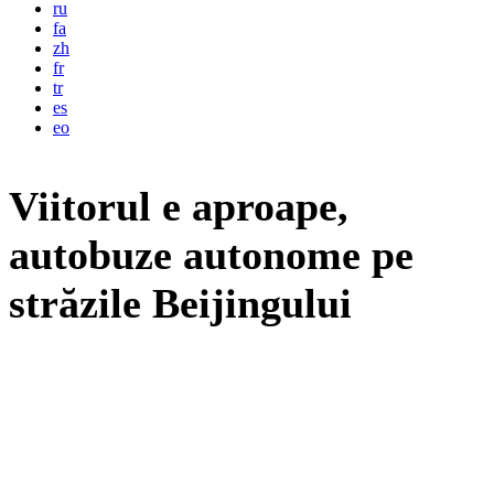
ru
fa
zh
fr
tr
es
eo
Viitorul e aproape,
autobuze autonome pe
străzile Beijingului