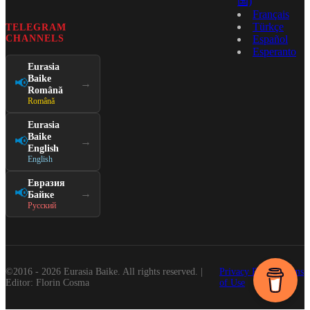
国)
Français
Türkçe
TELEGRAM
CHANNELS
Español
Esperanto
Eurasia
Baike
📢
→
Română
Română
Eurasia
Baike
📢
→
English
English
Евразия
📢
→
Байке
Русский
©2016 - 2026 Eurasia Baike. All rights reserved. |
Privacy Policy
Terms
Editor: Florin Cosma
of Use