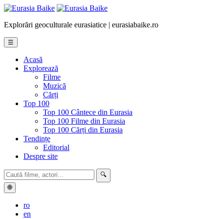
Explorări geoculturale eurasiatice | eurasiabaike.ro
☰
Acasă
Explorează
Filme
Muzică
Cărți
Top 100
Top 100 Cântece din Eurasia
Top 100 Filme din Eurasia
Top 100 Cărți din Eurasia
Tendințe
Editorial
Despre site
🔍
🌐
ro
en