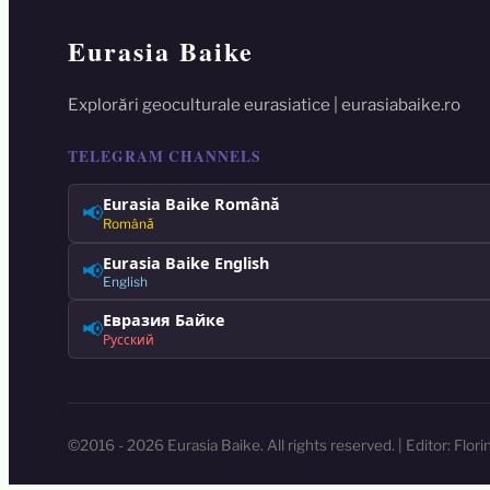
Eurasia Baike
Explorări geoculturale eurasiatice | eurasiabaike.ro
TELEGRAM CHANNELS
Eurasia Baike Română
📢
Română
Eurasia Baike English
📢
English
Евразия Байке
📢
Русский
©2016 - 2026 Eurasia Baike. All rights reserved. | Editor: Flor