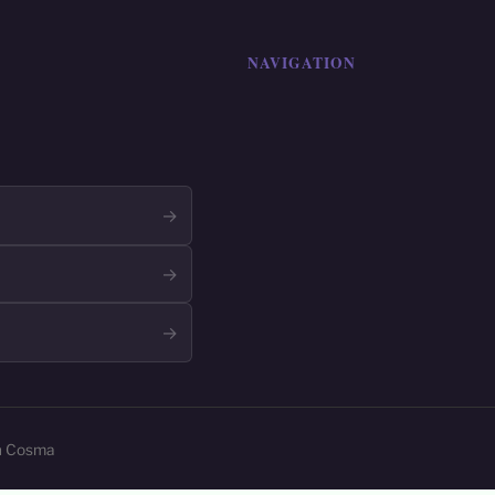
NAVIGATION
→
→
→
in Cosma