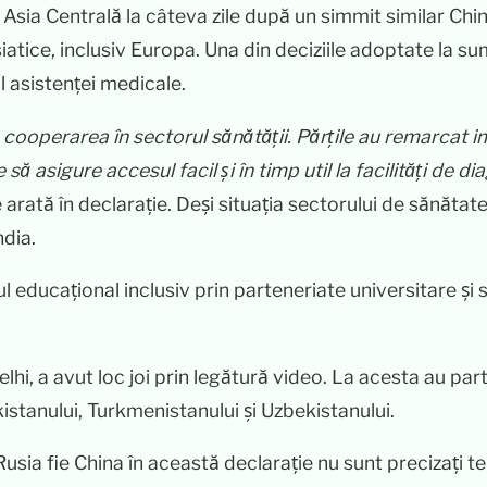
– Asia Centrală la câteva zile după un simmit similar Ch
atice, inclusiv Europa. Una din deciziile adoptate la su
l asistenței medicale.
a cooperarea în sectorul sănătății. Părțile au remarcat 
 să asigure accesul facil și în timp util la facilități de
e arată în declarație. Deși situația sectorului de sănătat
ndia.
ul educațional inclusiv prin parteneriate universitare 
elhi, a avut loc joi prin legătură video. La acesta au pa
kistanului, Turkmenistanului și Uzbekistanului.
ia fie China în această declarație nu sunt precizați term