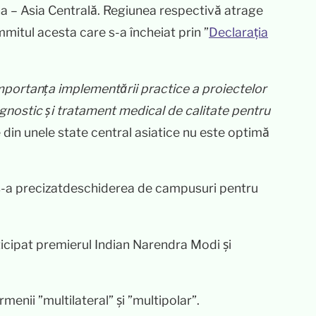
ina – Asia Centrală. Regiunea respectivă atrage
mmitul acesta care s-a încheiat prin ”
Declarația
importanța implementării practice a proiectelor
 diagnostic și tratament medical de calitate pentru
e din unele state central asiatice nu este optimă
și s-a precizatdeschiderea de campusuri pentru
rticipat premierul Indian Narendra Modi și
enii ”multilateral” și ”multipolar”.