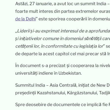
Astăzi, 27 ianuarie, a avut loc un summit India 
foarte mult interes din partea extremelor eurasi
de la Delhi
” este sporirea cooperării în domeniu
„
Liderii și-au exprimat interesul de a aprofund
și inițiativelor comune în domeniul sănătății care
cetățenii lor, în conformitate cu legislația lor
” s
de departe la acest capitol cel mai precar stă I
În document s-a precizat și cooperarea la nivel
universități indiene în Uzbekistan.
Summitul India – Asia Centrală, inițiat de New D
președinții Kazahstanului, Kârgâzstanului, Tadji
Spre deosebire de documentele ce implică fie Rus