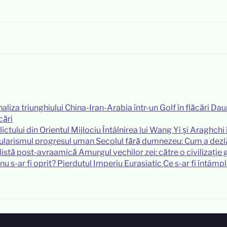
Daun
cări
Întâlnirea lui Wang Yi și Araghchi î
Secolul fără dumnezeu: Cum a dezl
Amurgul vechilor zei: către o civilizați
Ce s-ar fi întâmp