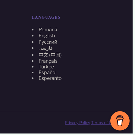
LANGUAGES
Română
English
Русский
فارسی
中文 (中国)
Français
Türkçe
Español
Esperanto
Privacy Policy
Terms of Use