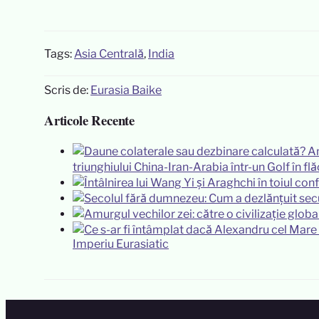
Tags:
Asia Centrală
,
India
Scris de:
Eurasia Baike
Articole Recente
triunghiului China-Iran-Arabia într-un Golf în flă
Imperiu Eurasiatic