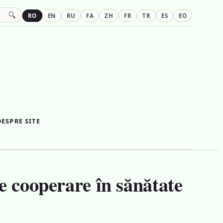
🔍
RO
EN
RU
FA
ZH
FR
TR
ES
EO
DESPRE SITE
 cooperare în sănătate