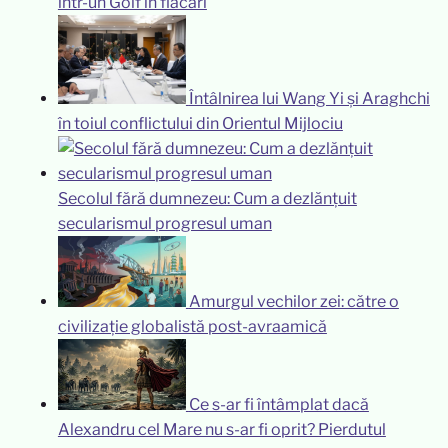
într-un Golf în flăcări
Întâlnirea lui Wang Yi și Araghchi
în toiul conflictului din Orientul Mijlociu
Secolul fără dumnezeu: Cum a dezlănțuit
secularismul progresul uman
Amurgul vechilor zei: către o
civilizație globalistă post-avraamică
Ce s-ar fi întâmplat dacă
Alexandru cel Mare nu s-ar fi oprit? Pierdutul