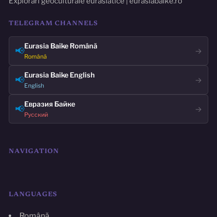
Explorări geoculturale eurasiatice | eurasiabaike.ro
TELEGRAM CHANNELS
Eurasia Baike Română
📢
→
Română
Eurasia Baike English
📢
→
English
Евразия Байке
📢
→
Русский
NAVIGATION
LANGUAGES
Română