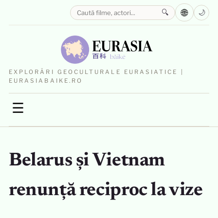
🌐
🔍
🌙
EXPLORĂRI GEOCULTURALE EURASIATICE |
EURASIABAIKE.RO
☰
Belarus și Vietnam
renunță reciproc la vize