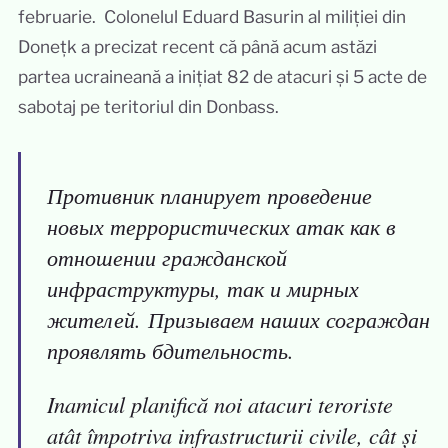
februarie. Colonelul Eduard Basurin al miliției din
Donețk a precizat recent că până acum astăzi
partea ucraineană a inițiat 82 de atacuri și 5 acte de
sabotaj pe teritoriul din Donbass.
Противник планирует проведение
новых террористических атак как в
отношении гражданской
инфраструктуры, так и мирных
жителей. Призываем наших сограждан
проявлять бдительность.
Inamicul planifică noi atacuri teroriste
atât împotriva infrastructurii civile, cât și