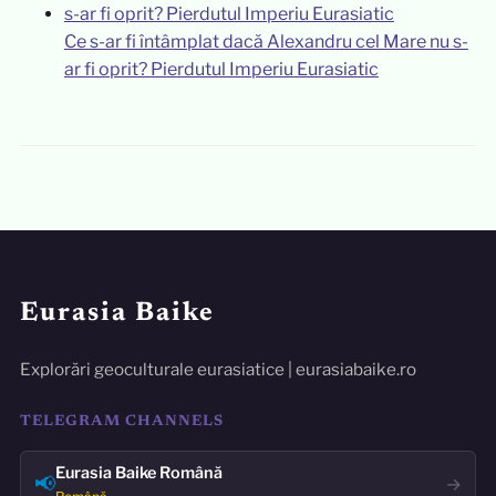
Ce s-ar fi întâmplat dacă Alexandru cel Mare nu s-
ar fi oprit? Pierdutul Imperiu Eurasiatic
Eurasia Baike
Explorări geoculturale eurasiatice | eurasiabaike.ro
TELEGRAM CHANNELS
Eurasia Baike Română
📢
→