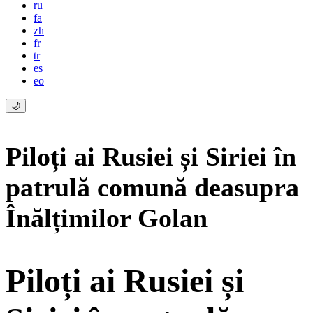
ru
fa
zh
fr
tr
es
eo
🌙
Piloți ai Rusiei și Siriei în
patrulă comună deasupra
Înălțimilor Golan
Piloți ai Rusiei și