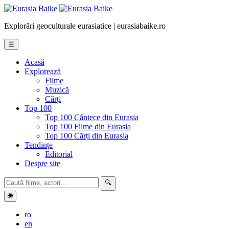
Explorări geoculturale eurasiatice | eurasiabaike.ro
☰
Acasă
Explorează
Filme
Muzică
Cărți
Top 100
Top 100 Cântece din Eurasia
Top 100 Filme din Eurasia
Top 100 Cărți din Eurasia
Tendințe
Editorial
Despre site
🔍
🌐
ro
en