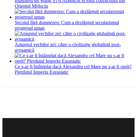
Întâlnirea lui Wang Yi și Araghchi în toiul conflictului din
Orientul Mijlociu
Secolul fără dumnezeu: Cum a dezlănțuit secularismul
progresul uman
Amurgul vechilor zei: către o civilizație globalistă post-
avraamică
Ce s-ar fi întâmplat dacă Alexandru cel Mare nu s-ar fi oprit?
Pierdutul Imperiu Eurasiatic