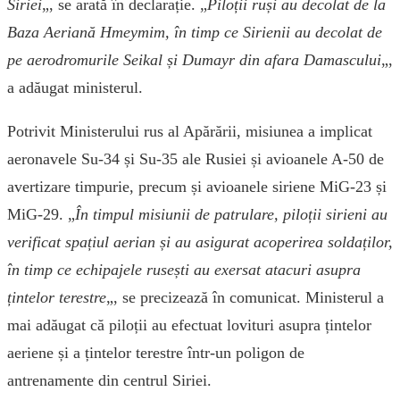
Siriei
„, se arată în declarație. „
Piloții ruși au decolat de la
Baza Aeriană Hmeymim, în timp ce Sirienii au decolat de
pe aerodromurile Seikal și Dumayr din afara Damascului
„,
a adăugat ministerul.
Potrivit Ministerului rus al Apărării, misiunea a implicat
aeronavele Su-34 și Su-35 ale Rusiei și avioanele A-50 de
avertizare timpurie, precum și avioanele siriene MiG-23 și
MiG-29. „
În timpul misiunii de patrulare, piloții sirieni au
verificat spațiul aerian și au asigurat acoperirea soldaților,
în timp ce echipajele rusești au exersat atacuri asupra
țintelor terestre
„, se precizează în comunicat. Ministerul a
mai adăugat că piloții au efectuat lovituri asupra țintelor
aeriene și a țintelor terestre într-un poligon de
antrenamente din centrul Siriei.