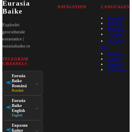
Eurasia
NAVIGATION
LANGUAGES
Baike
Română
English
Explorări
Русский
geoculturale
فارسی
eurasiatice |
中文 (中
eurasiabaike.ro
国)
Français
Türkçe
TELEGRAM
CHANNELS
Español
Esperanto
Eurasia
Baike
📢
→
Română
Română
Eurasia
Baike
📢
→
English
English
Евразия
📢
→
Байке