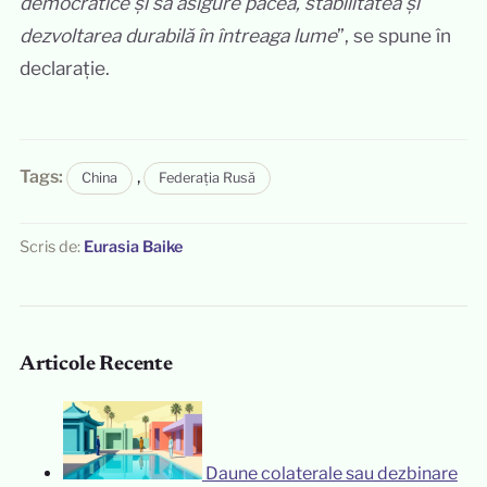
democratice și să asigure pacea, stabilitatea și
dezvoltarea durabilă în întreaga lume
”, se spune în
declarație.
Tags:
,
China
Federația Rusă
Scris de:
Eurasia Baike
Articole Recente
Daune colaterale sau dezbinare