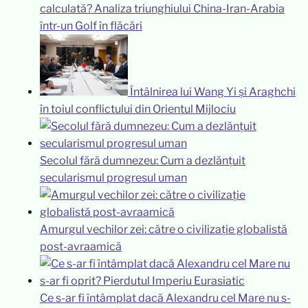
calculată? Analiza triunghiului China-Iran-Arabia
într-un Golf în flăcări
Întâlnirea lui Wang Yi și Araghchi
în toiul conflictului din Orientul Mijlociu
Secolul fără dumnezeu: Cum a dezlănțuit
secularismul progresul uman
Amurgul vechilor zei: către o civilizație globalistă
post-avraamică
Ce s-ar fi întâmplat dacă Alexandru cel Mare nu s-