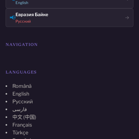
English
Евразия Байке
📢
→
Русский
NAVIGATION
LANGUAGES
Română
English
Русский
فارسی
中文 (中国)
Français
Türkçe