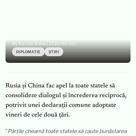
By Eurasia Baike
|
2022-02-05
|
DIPLOMAȚIE
ȘTIRI
Rusia și China fac apel la toate statele să
consolideze dialogul și încrederea reciprocă,
potrivit unei declarații comune adoptate
vineri de cele două țări.
”
Părțile cheamă toate statele să caute bunăstarea