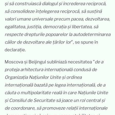
și să construiască dialogul și încrederea reciprocă,
să consolideze înțelegerea reciprocă, să susțină
valori umane universale precum pacea, dezvoltarea,
egalitatea, justiția, democrația și libertatea, să
respecte drepturile popoarelor la autodeterminarea
căilor de dezvoltare ale țărilor lor
”, se spune în
declarație.
Moscova și Beijingul subliniază necesitatea ”
de a
proteja arhitectura internațională condusă de
Organizația Națiunilor Unite și ordinea
internațională bazată pe legea internațională, de a
căuta o multipolaritate reală în care Națiunile Unite
și Consiliul de Securitate să joace un rol central și
de coordonare, să promoveze relații internaționale