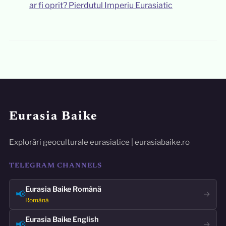
ar fi oprit? Pierdutul Imperiu Eurasiatic
Eurasia Baike
Explorări geoculturale eurasiatice | eurasiabaike.ro
TELEGRAM CHANNELS
Eurasia Baike Română
📢
→
Română
Eurasia Baike English
📢
→