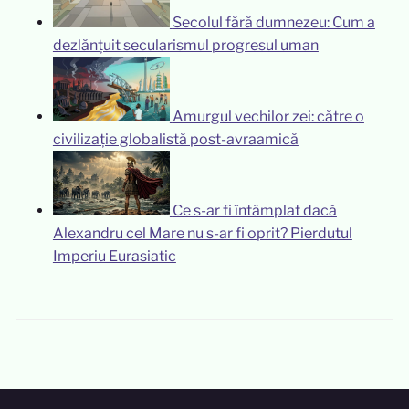
Secolul fără dumnezeu: Cum a
dezlănțuit secularismul progresul uman
Amurgul vechilor zei: către o
civilizație globalistă post-avraamică
Ce s-ar fi întâmplat dacă
Alexandru cel Mare nu s-ar fi oprit? Pierdutul
Imperiu Eurasiatic