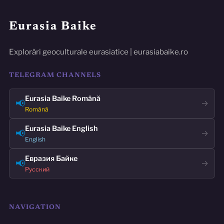
Eurasia Baike
Explorări geoculturale eurasiatice | eurasiabaike.ro
TELEGRAM CHANNELS
Eurasia Baike Română
📢
→
Română
Eurasia Baike English
📢
→
English
Евразия Байке
📢
→
Русский
NAVIGATION