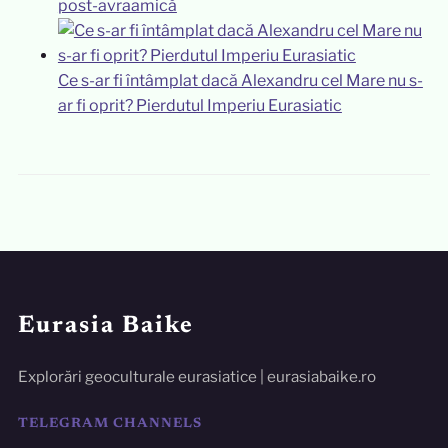
post-avraamică
Ce s-ar fi întâmplat dacă Alexandru cel Mare nu s-
ar fi oprit? Pierdutul Imperiu Eurasiatic
Eurasia Baike
Explorări geoculturale eurasiatice | eurasiabaike.ro
TELEGRAM CHANNELS