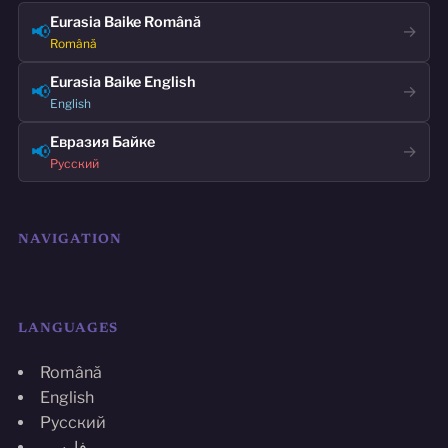
Eurasia Baike Română
📢
→
Română
Eurasia Baike English
📢
→
English
Евразия Байке
📢
→
Русский
NAVIGATION
LANGUAGES
Română
English
Русский
فارسی