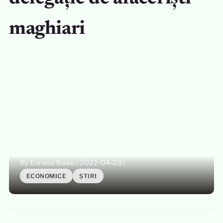
maghiari
By Eurasia Baike
|
2022-04-23
|
ECONOMICE
ȘTIRI