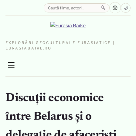
🌐
🔍
🌙
EXPLORĂRI GEOCULTURALE EURASIATICE |
EURASIABAIKE.RO
☰
Discuții economice
între Belarus și o
delegație de afaceriști