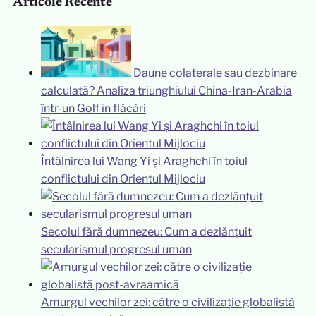
Articole Recente
Daune colaterale sau dezbinare
calculată? Analiza triunghiului China-Iran-Arabia
într-un Golf în flăcări
Întâlnirea lui Wang Yi și Araghchi în toiul
conflictului din Orientul Mijlociu
Secolul fără dumnezeu: Cum a dezlănțuit
secularismul progresul uman
Amurgul vechilor zei: către o civilizație globalistă