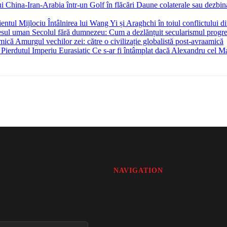
Daune colaterale sau dezbina
Întâlnirea lui Wang Yi și Araghchi în toiul conflictului d
Secolul fără dumnezeu: Cum a dezlănțuit secularismul progr
Amurgul vechilor zei: către o civilizație globalistă post-avraamică
Ce s-ar fi întâmplat dacă Alexandru cel Mar
NAVIGATION