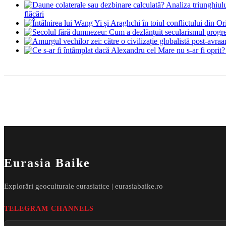
flăcări
Eurasia Baike
Explorări geoculturale eurasiatice | eurasiabaike.ro
TELEGRAM CHANNELS