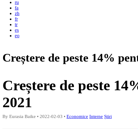
ru
fa
zh
fr
tr
es
eo
Creștere de peste 14% pent
Creștere de peste 14
2021
By Eurasia Baike
•
2022-02-03
•
Economice
Interne
Știri