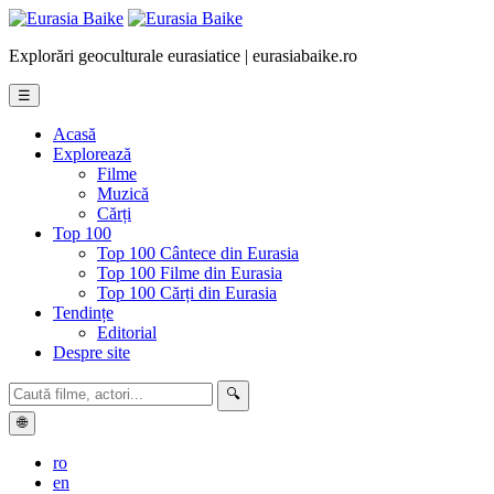
Explorări geoculturale eurasiatice | eurasiabaike.ro
☰
Acasă
Explorează
Filme
Muzică
Cărți
Top 100
Top 100 Cântece din Eurasia
Top 100 Filme din Eurasia
Top 100 Cărți din Eurasia
Tendințe
Editorial
Despre site
🔍
🌐
ro
en