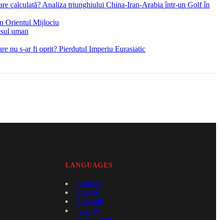
re calculată? Analiza triunghiului China-Iran-Arabia într-un Golf în
in Orientul Mijlociu
esul uman
e nu s-ar fi oprit? Pierdutul Imperiu Eurasiatic
LANGUAGES
Română
English
Русский
فارسی