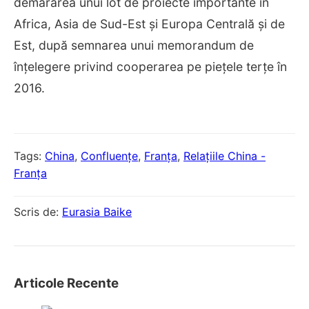
demararea unui lot de proiecte importante în
Africa, Asia de Sud-Est și Europa Centrală și de
Est, după semnarea unui memorandum de
înțelegere privind cooperarea pe piețele terțe în
2016.
Tags:
China
,
Confluențe
,
Franța
,
Relațiile China -
Franța
Scris de:
Eurasia Baike
Articole Recente