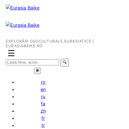
EXPLORĂRI GEOCULTURALE EURASIATICE |
EURASIABAIKE.RO
☰
🔍
🌐
ro
en
ru
fa
zh
fr
tr