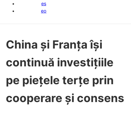
es
eo
China și Franța își
continuă investițiile
pe piețele terțe prin
cooperare și consens