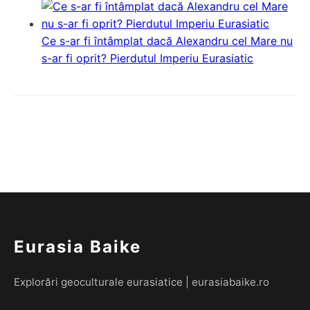
Ce s-ar fi întâmplat dacă Alexandru cel Mare nu
s-ar fi oprit? Pierdutul Imperiu Eurasiatic
Eurasia Baike
Explorări geoculturale eurasiatice | eurasiabaike.ro