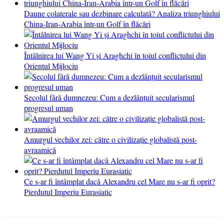
Daune colaterale sau dezbinare calculată? Analiza triunghiului
China-Iran-Arabia într-un Golf în flăcări
Întâlnirea lui Wang Yi și Araghchi în toiul conflictului din
Orientul Mijlociu
Secolul fără dumnezeu: Cum a dezlănțuit secularismul
progresul uman
Amurgul vechilor zei: către o civilizație globalistă post-
avraamică
Ce s-ar fi întâmplat dacă Alexandru cel Mare nu s-ar fi oprit?
Pierdutul Imperiu Eurasiatic