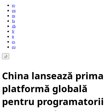
ro
en
ru
fa
zh
fr
tr
es
eo
🌙
China lansează prima
platformă globală
pentru programatorii