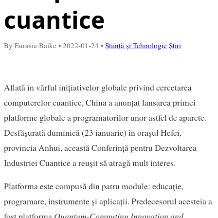
cuantice
By Eurasia Baike
•
2022-01-24
•
Știință și Tehnologie
Știri
Aflată în vârful inițiativelor globale privind cercetarea
computerelor cuantice, China a anunțat lansarea primei
platforme globale a programatorilor unor astfel de aparete.
Desfășurată duminică (23 ianuarie) în orașul Hefei,
provincia Anhui, această Conferință pentru Dezvoltarea
Industriei Cuantice a reușit să atragă mult interes.
Platforma este compusă din patru module: educație,
programare, instrumente și aplicații. Predecesorul acesteia a
fost platforma
Quantum-Computing Innovation and