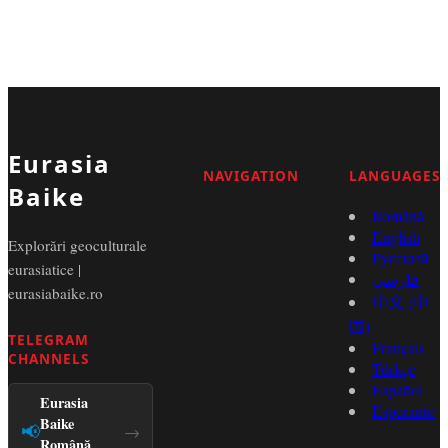
Eurasia
NAVIGATION
LANGUAGES
Baike
Română
English
Explorări geoculturale
Русский
eurasiatice |
فارسی
eurasiabaike.ro
中文 (中
国)
TELEGRAM
Français
CHANNELS
Türkçe
Español
Eurasia
Esperanto
Baike
📢
→
Română