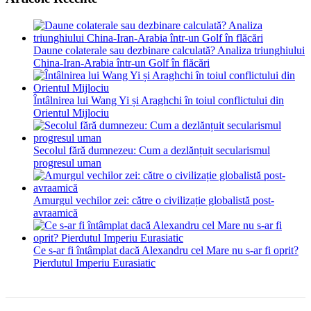
Daune colaterale sau dezbinare calculată? Analiza triunghiului
China-Iran-Arabia într-un Golf în flăcări
Întâlnirea lui Wang Yi și Araghchi în toiul conflictului din
Orientul Mijlociu
Secolul fără dumnezeu: Cum a dezlănțuit secularismul
progresul uman
Amurgul vechilor zei: către o civilizație globalistă post-
avraamică
Ce s-ar fi întâmplat dacă Alexandru cel Mare nu s-ar fi oprit?
Pierdutul Imperiu Eurasiatic