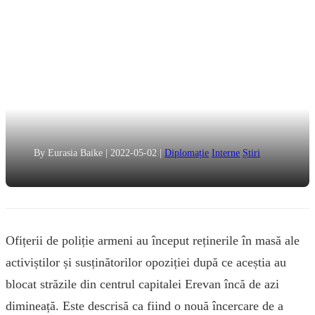
By Eurasia Baike
|
2022-05-02
|
Diplomație
Interne
Știri
Ofițerii de poliție armeni au început reținerile în masă ale
activiștilor și susținătorilor opoziției după ce aceștia au
blocat străzile din centrul capitalei Erevan încă de azi
dimineață. Este descrisă ca fiind o nouă încercare de a