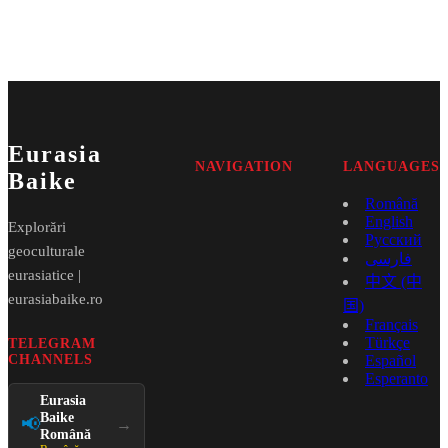
Eurasia
NAVIGATION
LANGUAGES
Baike
Română
English
Explorări
Русский
geoculturale
فارسی
eurasiatice |
中文 (中
eurasiabaike.ro
国)
Français
Türkçe
TELEGRAM
CHANNELS
Español
Esperanto
Eurasia
Baike
📢
→
Română