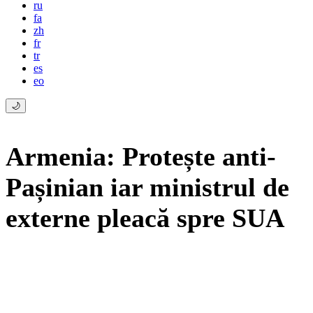
ru
fa
zh
fr
tr
es
eo
🌙
Armenia: Protește anti-
Pașinian iar ministrul de
externe pleacă spre SUA