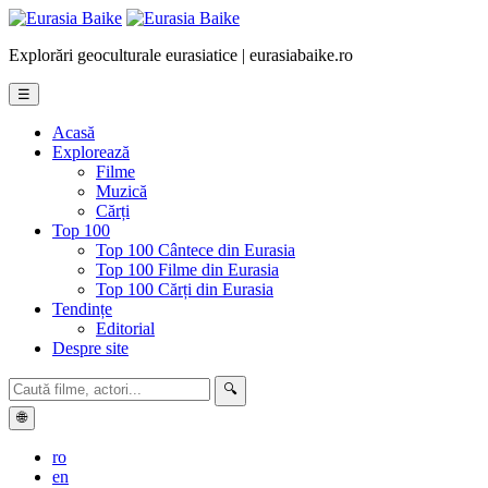
Explorări geoculturale eurasiatice | eurasiabaike.ro
☰
Acasă
Explorează
Filme
Muzică
Cărți
Top 100
Top 100 Cântece din Eurasia
Top 100 Filme din Eurasia
Top 100 Cărți din Eurasia
Tendințe
Editorial
Despre site
🔍
🌐
ro
en