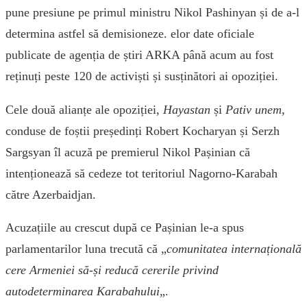
pune presiune pe primul ministru Nikol Pashinyan și de a-l
determina astfel să demisioneze. elor date oficiale
publicate de agenția de știri ARKA până acum au fost
reținuți peste 120 de activiști și susținători ai opoziției.
Cele două alianțe ale opoziției,
Hayastan
și
Pativ unem
,
conduse de foștii președinți Robert Kocharyan și Serzh
Sargsyan îl acuză pe premierul Nikol Pașinian că
intenționează să cedeze tot teritoriul Nagorno-Karabah
către Azerbaidjan.
Acuzațiile au crescut după ce Pașinian le-a spus
parlamentarilor luna trecută că „
comunitatea internațională
cere Armeniei să-și reducă cererile privind
autodeterminarea Karabahului
„.