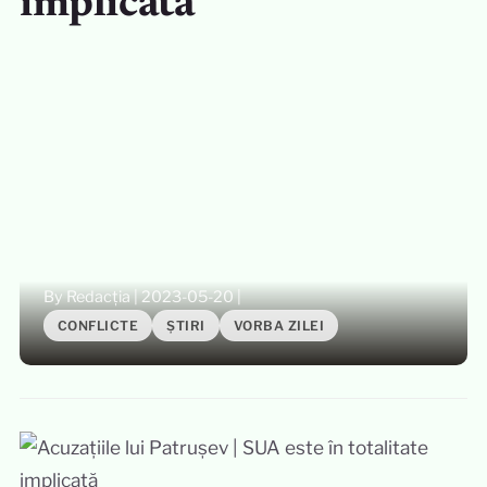
implicată
By Redacția
|
2023-05-20
|
CONFLICTE
ȘTIRI
VORBA ZILEI