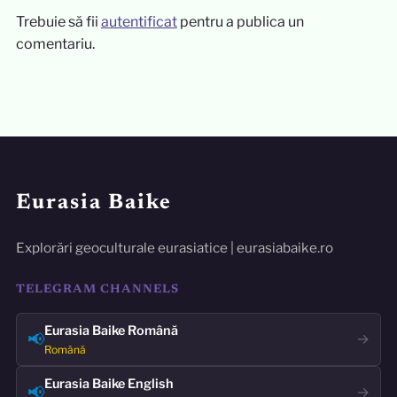
Trebuie să fii
autentificat
pentru a publica un
comentariu.
Eurasia Baike
Explorări geoculturale eurasiatice | eurasiabaike.ro
TELEGRAM CHANNELS
Eurasia Baike Română
📢
→
Română
Eurasia Baike English
📢
→