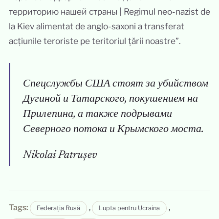
территорию нашей страны | Regimul neo-nazist de
la Kiev alimentat de anglo-saxoni a transferat
acțiunile teroriste pe teritoriul țării noastre”.
Спецслужбы США стоят за убийством
Дугиной и Татарского, покушением на
Прилепина, а также подрывами
Северного потока и Крымского моста.
Nikolai Patrușev
Tags:
,
,
Federația Rusă
Lupta pentru Ucraina