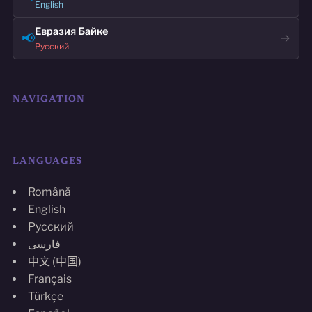
English
Евразия Байке
📢
→
Русский
NAVIGATION
LANGUAGES
Română
English
Русский
فارسی
中文 (中国)
Français
Türkçe