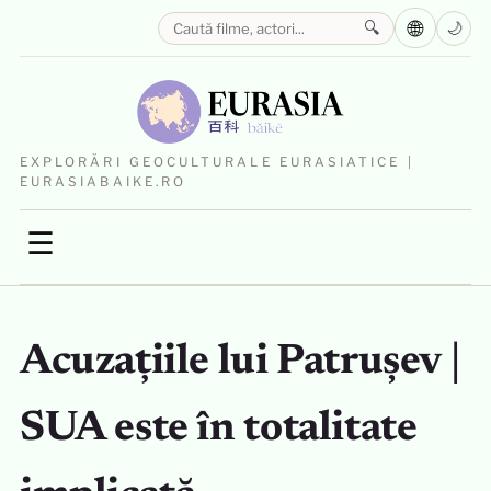
🌐
🔍
🌙
EXPLORĂRI GEOCULTURALE EURASIATICE |
EURASIABAIKE.RO
☰
Acuzațiile lui Patrușev |
SUA este în totalitate