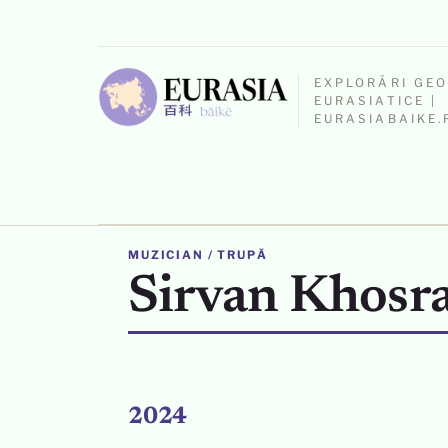
EXPLORĂRI GE
EURASIATICE |
EURASIABAIKE.
MUZICIAN / TRUPĂ
Sirvan Khosra
2024