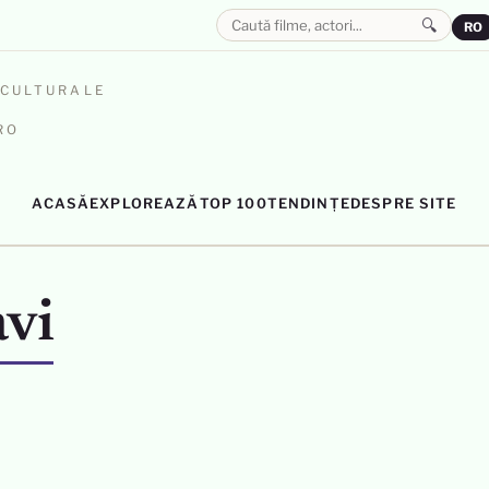
🔍
RO
OCULTURALE
RO
ACASĂ
EXPLOREAZĂ
TOP 100
TENDINȚE
DESPRE SITE
vi