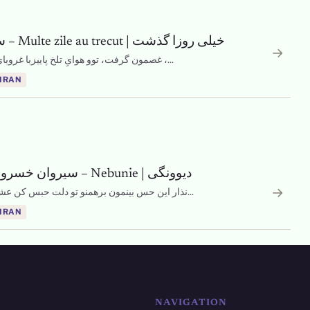
Sirvan Khosravi | سیروان خسروی – Multe zile au trecut | خیلی روزا گذشت
→
غصمون گرفت، توو هوایِ تلخ پاییزبا غروبای غم انگیز ، آسمون از گریه لبریز راهی هم نبود ،...
 IRAN
Sirvan Khosravi | سیروان خسروی – Nebunie | دیوونگی
→
نذار این حس بینمون برهمنو تو دلت حبس کن عشقيو که حتی یه لحظه نمی‌کنه ولتلمس کن داره...
 IRAN
NAVIGATION