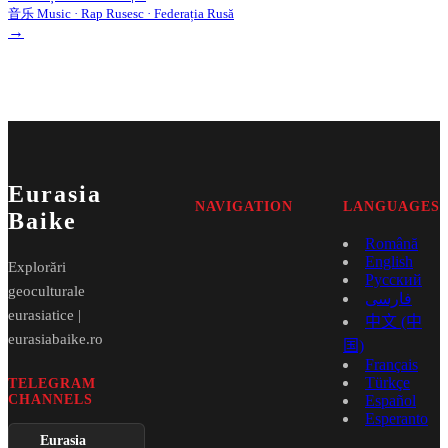
音乐 Music · Rap Rusesc · Federația Rusă
→
Eurasia
NAVIGATION
LANGUAGES
Baike
Română
English
Explorări
Русский
geoculturale
فارسی
eurasiatice |
中文 (中
eurasiabaike.ro
国)
Français
Türkçe
TELEGRAM
CHANNELS
Español
Esperanto
Eurasia