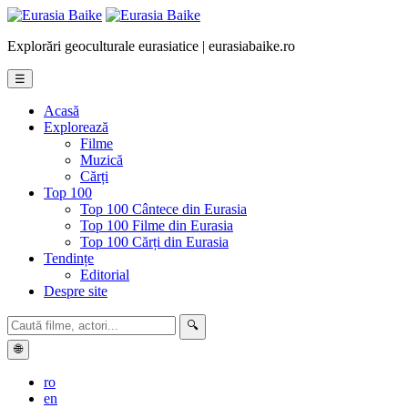
Explorări geoculturale eurasiatice | eurasiabaike.ro
☰
Acasă
Explorează
Filme
Muzică
Cărți
Top 100
Top 100 Cântece din Eurasia
Top 100 Filme din Eurasia
Top 100 Cărți din Eurasia
Tendințe
Editorial
Despre site
🔍
🌐
ro
en