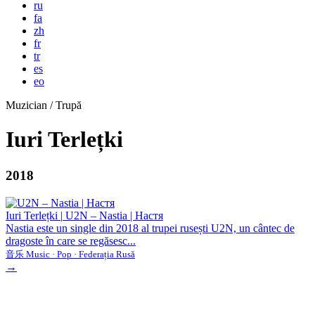
ru
fa
zh
fr
tr
es
eo
Muzician / Trupă
Iuri Terlețki
2018
Iuri Terlețki
|
U2N – Nastia | Настя
Nastia este un single din 2018 al trupei rusești U2N, un cântec de
dragoste în care se regăsesc...
音乐 Music · Pop · Federația Rusă
→