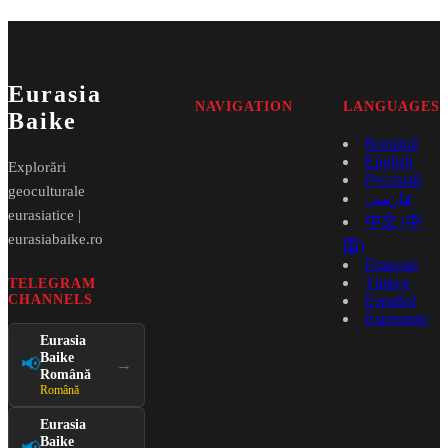
Eurasia
NAVIGATION
LANGUAGES
Baike
Română
English
Explorări
Русский
geoculturale
فارسی
eurasiatice |
中文 (中
eurasiabaike.ro
国)
Français
Türkçe
TELEGRAM
CHANNELS
Español
Esperanto
Eurasia
Baike
📢
→
Română
Română
Eurasia
Baike