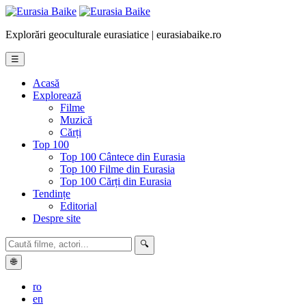
Explorări geoculturale eurasiatice | eurasiabaike.ro
☰
Acasă
Explorează
Filme
Muzică
Cărți
Top 100
Top 100 Cântece din Eurasia
Top 100 Filme din Eurasia
Top 100 Cărți din Eurasia
Tendințe
Editorial
Despre site
🔍
🌐
ro
en