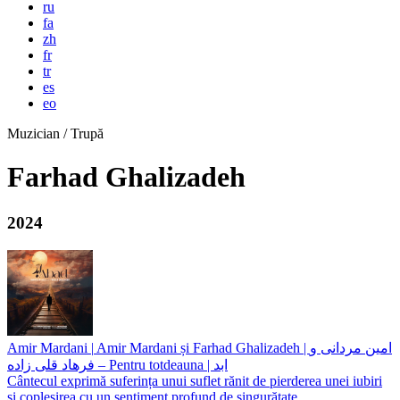
ru
fa
zh
fr
tr
es
eo
Muzician / Trupă
Farhad Ghalizadeh
2024
Amir Mardani
|
Amir Mardani și Farhad Ghalizadeh | امین مردانی و
فرهاد قلی زاده – Pentru totdeauna | ابد
Cântecul exprimă suferința unui suflet rănit de pierderea unei iubiri
și copleșirea cu un sentiment profund de singurătate,...