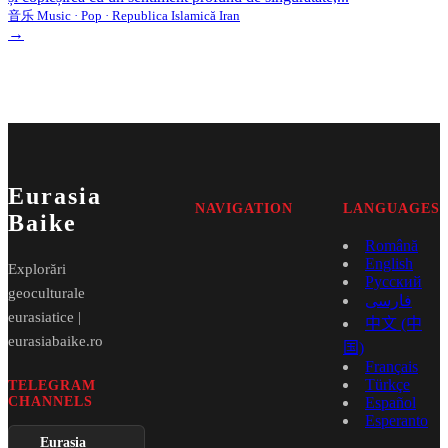
音乐 Music · Pop · Republica Islamică Iran
→
Eurasia
NAVIGATION
LANGUAGES
Baike
Română
English
Explorări
Русский
geoculturale
فارسی
eurasiatice |
中文 (中
eurasiabaike.ro
国)
Français
Türkçe
TELEGRAM
CHANNELS
Español
Esperanto
Eurasia