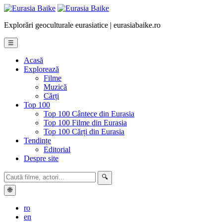
Explorări geoculturale eurasiatice | eurasiabaike.ro
☰
Acasă
Explorează
Filme
Muzică
Cărți
Top 100
Top 100 Cântece din Eurasia
Top 100 Filme din Eurasia
Top 100 Cărți din Eurasia
Tendințe
Editorial
Despre site
🔍
🌐
ro
en