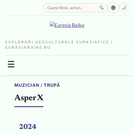
🌐
🔍
🌙
EXPLORĂRI GEOCULTURALE EURASIATICE |
EURASIABAIKE.RO
☰
MUZICIAN / TRUPĂ
Asper X
2024