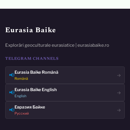
Eurasia Baike
Explorări geoculturale eurasiatice | eurasiabaike.ro
TELEGRAM CHANNELS
Eurasia Baike Română
📢
→
Română
Eurasia Baike English
📢
→
English
Евразия Байке
📢
→
Русский