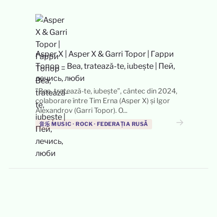
Asper X
|
Asper X & Garri Topor | Гарри
Топор – Bea, tratează-te, iubește | Пей,
лечись, люби
”Bea, tratează-te, iubește”, cântec din 2024,
colaborare între Tim Erna (Asper X) și Igor
Alexandrov (Garri Topor). O...
→
音乐 MUSIC · ROCK · FEDERAȚIA RUSĂ