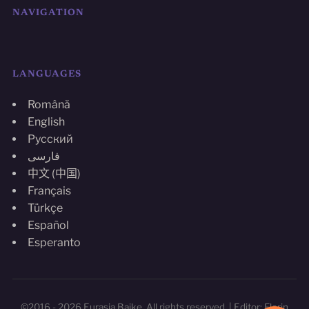
NAVIGATION
LANGUAGES
Română
English
Русский
فارسی
中文 (中国)
Français
Türkçe
Español
Esperanto
©2016 - 2026 Eurasia Baike. All rights reserved. | Editor: Florin