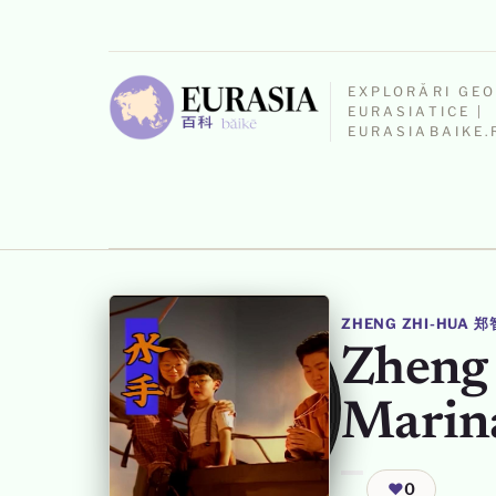
EXPLORĂRI GE
EURASIATICE |
EURASIABAIKE.
ZHENG ZHI-HUA 
Zheng
Marin
❤
0