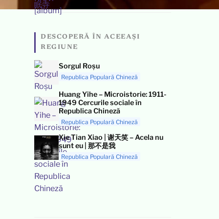
DESCOPERĂ ÎN ACEEAȘI
REGIUNE
Sorgul Roșu
Republica Populară Chineză
Huang Yihe – Microistorie: 1911-
1949 Cercurile sociale în
Republica Chineză
Republica Populară Chineză
Xie Tian Xiao | 谢天笑 – Acela nu
sunt eu | 那不是我
Republica Populară Chineză