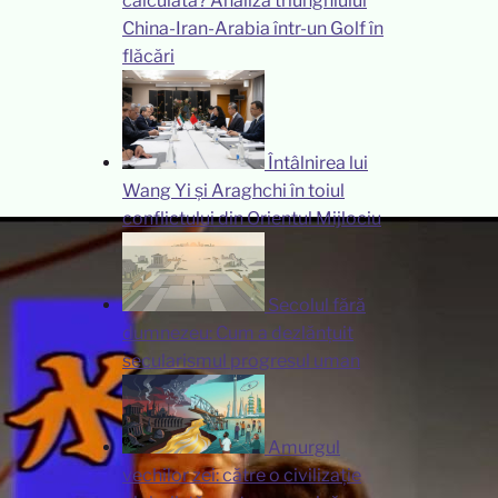
calculată? Analiza triunghiului
China-Iran-Arabia într-un Golf în
flăcări
Întâlnirea lui
Wang Yi și Araghchi în toiul
conflictului din Orientul Mijlociu
Secolul fără
dumnezeu: Cum a dezlănțuit
secularismul progresul uman
Amurgul
vechilor zei: către o civilizație