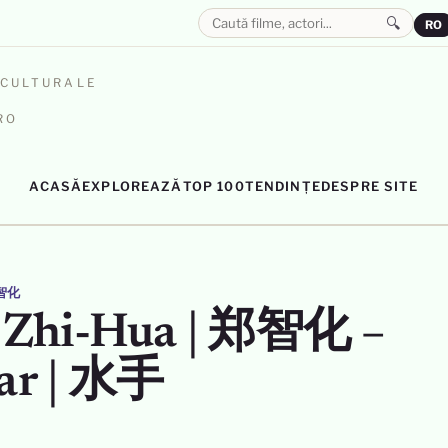
🔍
RO
OCULTURALE
RO
ACASĂ
EXPLOREAZĂ
TOP 100
TENDINȚE
DESPRE SITE
郑智化
 Zhi-Hua | 郑智化 –
ar | 水手