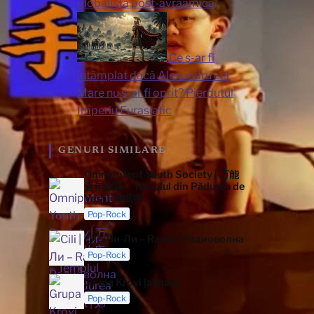
globalistă post-avraamică
Ce s-ar fi
întâmplat dacă Alexandru cel
Mare nu s-ar fi oprit? Pierdutul
Imperiu Eurasiatic
GENURI SIMILARE
Omnipotent Youth Society | 万能
青年旅店 – Templul din Pădurea de
Vest | 郊眠寺
Pop-Rock
Cili | Чи-Ли – Radio | Радиоволна
Pop-Rock
Grupa Krovi [album]
Pop-Rock