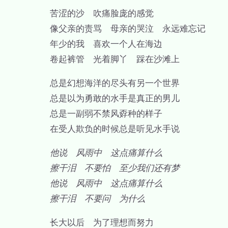
苦涩的沙 吹痛脸庞的感觉
像父亲的责骂 母亲的哭泣 永远难忘记
年少的我 喜欢一个人在海边
卷起裤管 光着脚丫 踩在沙滩上
总是幻想海洋的尽头有另一个世界
总是以为勇敢的水手是真正的男儿
总是一副弱不禁风孬种的样子
在受人欺负的时候总是听见水手说
他说 风雨中 这点痛算什么
擦干泪 不要怕 至少我们还有梦
他说 风雨中 这点痛算什么
擦干泪 不要问 为什么
长大以后 为了理想而努力