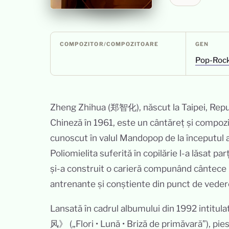
COMPOZITOR/COMPOZITOARE
GEN
Pop-Rock
Zheng Zhihua (郑智化), născut la Taipei, Repu
Chineză în 1961, este un cântăreț și compoz
cunoscut în valul Mandopop de la începutul 
Poliomielita suferită în copilărie l-a lăsat parț
și-a construit o carieră compunând cântece
antrenante și conștiente din punct de vedere
Lansată în cadrul albumului din 1992 inti
风》 („Flori • Lună • Briză de primăvară”), pi