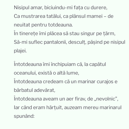
Nisipul amar, biciuindu-mi fața cu durere,
Ca mustrarea tatălui, ca plânsul mamei – de
neuitat pentru totdeauna.
În tinerețe îmi plăcea să stau singur pe țărm,
Să-mi suflec pantalonii, desculț, pășind pe nisipul
plajei.
Întotdeauna îmi închipuiam că, la capătul
oceanului, există o altă lume,
Întotdeauna credeam că un marinar curajos e
bărbatul adevărat,
Întotdeauna aveam un aer firav, de „nevolnic”,
Iar când eram hărțuit, auzeam mereu marinarul
spunând: