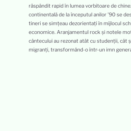
răspândit rapid în lumea vorbitoare de chine
continentală de la începutul anilor ’90 se de
tineri se simțeau dezorientați în mijlocul sc
economice. Aranjamentul rock și notele mot
cântecului au rezonat atât cu studenții, cât și
migranți, transformând-o într-un imn genera