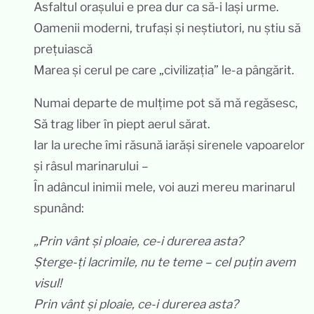
Asfaltul orașului e prea dur ca să-i lași urme.
Oamenii moderni, trufași și neștiutori, nu știu să
prețuiască
Marea și cerul pe care „civilizația” le-a pângărit.
Numai departe de mulțime pot să mă regăsesc,
Să trag liber în piept aerul sărat.
Iar la ureche îmi răsună iarăși sirenele vapoarelor
și râsul marinarului –
În adâncul inimii mele, voi auzi mereu marinarul
spunând:
„Prin vânt și ploaie, ce-i durerea asta?
Șterge-ți lacrimile, nu te teme – cel puțin avem
visul!
Prin vânt și ploaie, ce-i durerea asta?