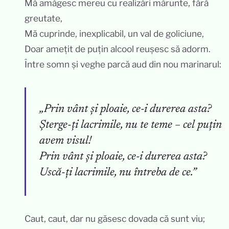
Mă amăgesc mereu cu realizări mărunte, fără
greutate,
Mă cuprinde, inexplicabil, un val de goliciune,
Doar amețit de puțin alcool reușesc să adorm.
Între somn și veghe parcă aud din nou marinarul:
„Prin vânt și ploaie, ce-i durerea asta?
Șterge-ți lacrimile, nu te teme – cel puțin
avem visul!
Prin vânt și ploaie, ce-i durerea asta?
Uscă-ți lacrimile, nu întreba de ce.”
Caut, caut, dar nu găsesc dovada că sunt viu;