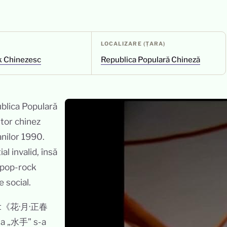
LOCALIZARE (ȚARA)
 Chinezesc
Republica Populară Chineză
blica Populară
itor chinez
anilor 1990.
ial invalid, însă
 pop-rock
 social.
tulat《花·月·正春
esa „水手” s-a