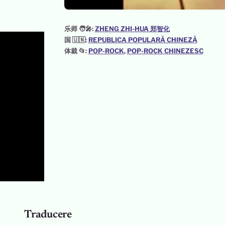
乐师 🧑‍🎤:
ZHENG ZHI-HUA 郑智化
国 🇺🇳:
REPUBLICA POPULARĂ CHINEZĂ
体裁 📂:
POP-ROCK
, 
POP-ROCK CHINEZESC
Traducere