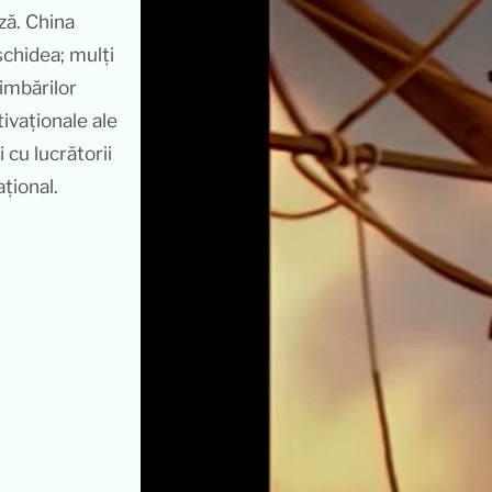
ză. China
schidea; mulți
himbărilor
ivaționale ale
 cu lucrătorii
țional.