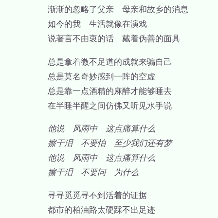
渐渐的忽略了父亲 母亲和故乡的消息
如今的我 生活就像在演戏
说著言不由衷的话 戴着伪善的面具
总是拿着微不足道的成就来骗自己
总是莫名奇妙感到一阵的空虚
总是靠一点酒精的麻醉才能够睡去
在半睡半醒之间仿佛又听见水手说
他说 风雨中 这点痛算什么
擦干泪 不要怕 至少我们还有梦
他说 风雨中 这点痛算什么
擦干泪 不要问 为什么
寻寻觅觅寻不到活着的证据
都市的柏油路太硬踩不出足迹