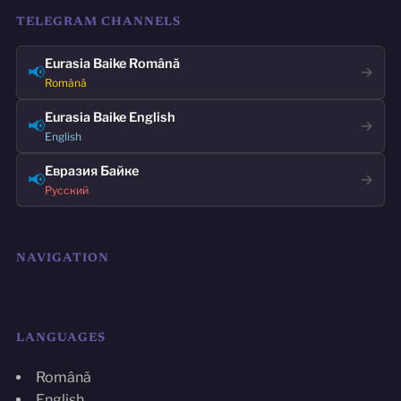
TELEGRAM CHANNELS
Eurasia Baike Română
📢
→
Română
Eurasia Baike English
📢
→
English
Евразия Байке
📢
→
Русский
NAVIGATION
LANGUAGES
Română
English