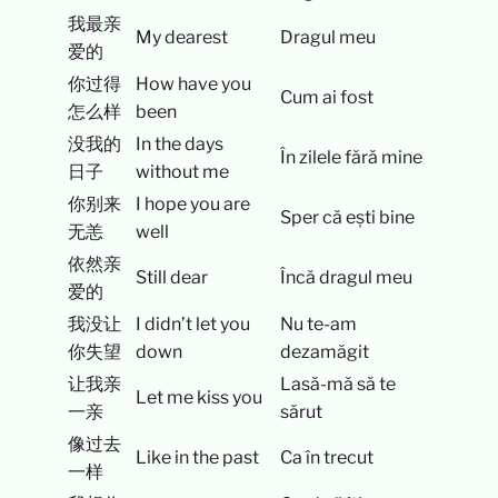
我最亲
My dearest
Dragul meu
爱的
你过得
How have you
Cum ai fost
怎么样
been
没我的
In the days
În zilele fără mine
日子
without me
你别来
I hope you are
Sper că ești bine
无恙
well
依然亲
Still dear
Încă dragul meu
爱的
我没让
I didn’t let you
Nu te-am
你失望
down
dezamăgit
让我亲
Lasă-mă să te
Let me kiss you
一亲
sărut
像过去
Like in the past
Ca în trecut
一样