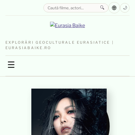
🌐
🔍
🌙
EXPLORĂRI GEOCULTURALE EURASIATICE |
EURASIABAIKE.RO
☰