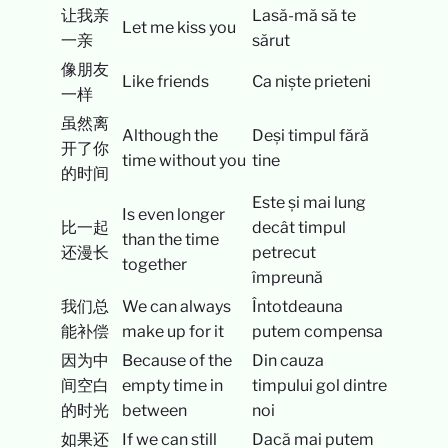
让我亲
Lasă-mă să te
Let me kiss you
一亲
sărut
像朋友
Like friends
Ca niște prieteni
一样
虽然离
Although the
Deși timpul fără
开了你
time without you
tine
的时间
Este și mai lung
Is even longer
比一起
decât timpul
than the time
还漫长
petrecut
together
împreună
我们总
We can always
Întotdeauna
能补偿
make up for it
putem compensa
因为中
Because of the
Din cauza
间空白
empty time in
timpului gol dintre
的时光
between
noi
如果还
If we can still
Dacă mai putem