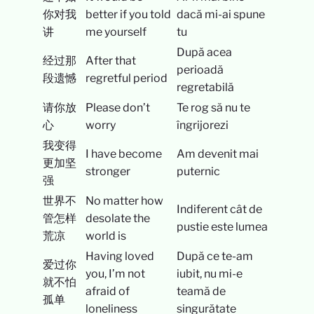
你对我
better if you told
dacă mi-ai spune
讲
me yourself
tu
După acea
经过那
After that
perioadă
段遗憾
regretful period
regretabilă
请你放
Please don’t
Te rog să nu te
心
worry
îngrijorezi
我变得
I have become
Am devenit mai
更加坚
stronger
puternic
强
世界不
No matter how
Indiferent cât de
管怎样
desolate the
pustie este lumea
荒凉
world is
Having loved
După ce te-am
爱过你
you, I’m not
iubit, nu mi-e
就不怕
afraid of
teamă de
孤单
loneliness
singurătate