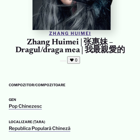
ZHANG HUIMEI
Zhang Huimei | 张惠妹 –
Dragul/draga mea | 我最親愛的
❤
0
COMPOZITOR/COMPOZITOARE
GEN
Pop Chinezesc
LOCALIZARE (ȚARA)
Republica Populară Chineză