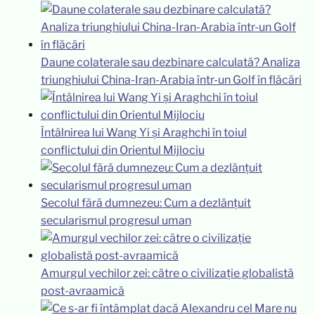
Daune colaterale sau dezbinare calculată? Analiza
triunghiului China-Iran-Arabia într-un Golf în flăcări
Întâlnirea lui Wang Yi și Araghchi în toiul
conflictului din Orientul Mijlociu
Secolul fără dumnezeu: Cum a dezlănțuit
secularismul progresul uman
Amurgul vechilor zei: către o civilizație globalistă
post-avraamică