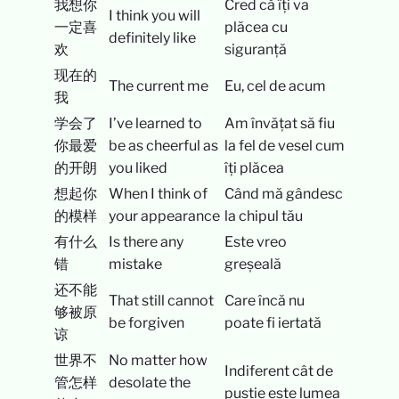
我想你
Cred că îți va
I think you will
一定喜
plăcea cu
definitely like
欢
siguranță
现在的
The current me
Eu, cel de acum
我
学会了
I’ve learned to
Am învățat să fiu
你最爱
be as cheerful as
la fel de vesel cum
的开朗
you liked
îți plăcea
想起你
When I think of
Când mă gândesc
的模样
your appearance
la chipul tău
有什么
Is there any
Este vreo
错
mistake
greșeală
还不能
That still cannot
Care încă nu
够被原
be forgiven
poate fi iertată
谅
世界不
No matter how
Indiferent cât de
管怎样
desolate the
pustie este lumea