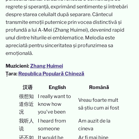
regrete și speranță, exprimând sentimente și întrebări
despre starea celuilalt după separare. Cântecul
transmite emoții puternice prin vocea distinctivă și
profundă a lui A-Mei (Zhang Huimei), devenind rapid
unul dintre hiturile ei emblematice. Melodia este
apreciată pentru sinceritatea și profunzimea sa
emoțională.
Muzicieni:
Zhang Huimei
Țara:
Republica Populară Chineză
汉语
English
Română
很想知
I really want to
Vreau foarte mult
道你近
know how
să știu cum ai fost
况
you’ve been
我听人
I heard from
Am auzit de la
说
someone
cineva
还不如
It would be
Ar fi mai bine