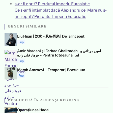
Ce s-ar fi întâmplat dacă Alexandru cel Mare nu s-
ar fi oprit? Pierdutul Imperiu Eurasiatic
GENURI SIMILARE
Liu Huan | 刘欢 – 从头再来 | De la început
Pop
Amir Mardani și Farhad Ghalizadeh | امین مردانی و
فرهاد قلی زاده – Pentru totdeauna | ابد
Pop
Merab Amzoevi – Temporar | Временно
Pop
DESCOPERĂ ÎN ACEEAȘI REGIUNE
Operațiunea Hadal