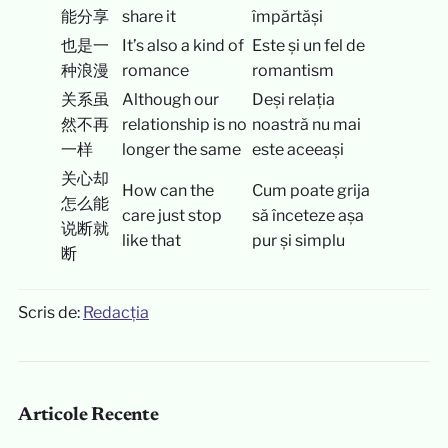
能分享
share it
împărtăși
也是一
It’s also a kind of
Este și un fel de
种浪漫
romance
romantism
关系虽
Although our
Deși relația
然不再
relationship is no
noastră nu mai
一样
longer the same
este aceeași
关心却
How can the
Cum poate grija
怎么能
care just stop
să înceteze așa
说断就
like that
pur și simplu
断
Scris de:
Redacția
Articole Recente