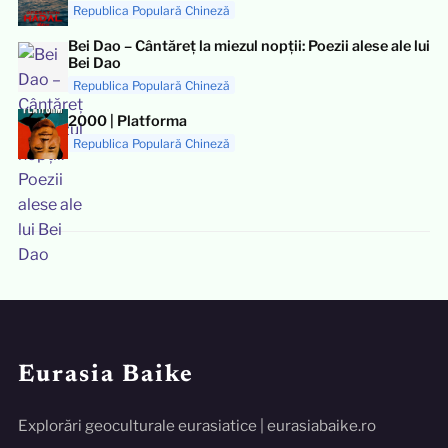
Republica Populară Chineză
Bei Dao – Cântăreț la miezul nopții: Poezii alese ale lui
Bei Dao
Republica Populară Chineză
2000 | Platforma
Republica Populară Chineză
Eurasia Baike
Explorări geoculturale eurasiatice | eurasiabaike.ro