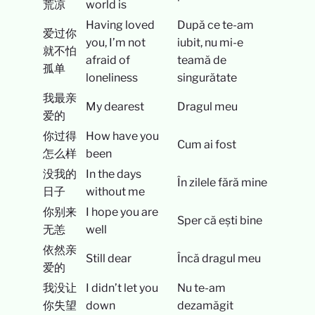
荒凉
world is
Having loved
După ce te-am
爱过你
you, I’m not
iubit, nu mi-e
就不怕
afraid of
teamă de
孤单
loneliness
singurătate
我最亲
My dearest
Dragul meu
爱的
你过得
How have you
Cum ai fost
怎么样
been
没我的
In the days
În zilele fără mine
日子
without me
你别来
I hope you are
Sper că ești bine
无恙
well
依然亲
Still dear
Încă dragul meu
爱的
我没让
I didn’t let you
Nu te-am
你失望
down
dezamăgit