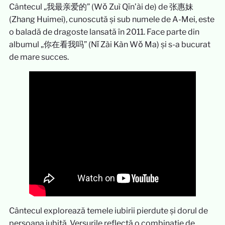
Cântecul „我最亲爱的” (Wǒ Zuì Qīn’ài de) de 张惠妹
(Zhang Huimei), cunoscută și sub numele de A-Mei, este
o baladă de dragoste lansată în 2011. Face parte din
albumul „你在看我吗” (Nǐ Zài Kàn Wǒ Ma) și s-a bucurat
de mare succes.
Cântecul explorează temele iubirii pierdute și dorul de
persoana iubită. Versurile reflectă o combinație de