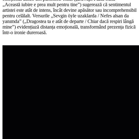
„Această iubire e prea mult pentru tine”) sugerează că sentimentul
artistei este atât de intens, încât devine apăsător sau incomprehensibil
pentru celălalt. Versurile „Sevgin öyle uzaklarda / Nefes alsan da
yanımda” („Dragostea ta e atât de departe / Chiar dacă respiri lângă
mine”) evidențiază distanța emoțională, transformând prezența fizică
într-o ironie dureroasă.