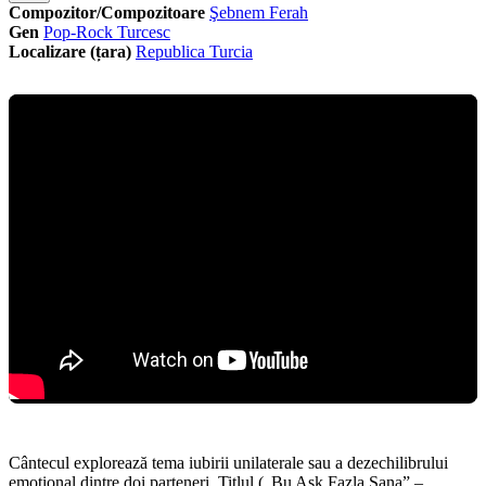
Compozitor/Compozitoare
Şebnem Ferah
Gen
Pop-Rock Turcesc
Localizare (țara)
Republica Turcia
Cântecul explorează tema iubirii unilaterale sau a dezechilibrului
emoțional dintre doi parteneri. Titlul („Bu Aşk Fazla Sana” –