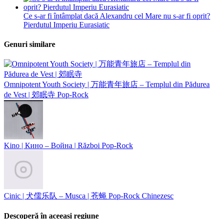
Ce s-ar fi întâmplat dacă Alexandru cel Mare nu s-ar fi oprit?
Pierdutul Imperiu Eurasiatic
Genuri similare
Omnipotent Youth Society | 万能青年旅店 – Templul din Pădurea
de Vest | 郊眠寺
Pop-Rock
Kino | Кино – Война | Război
Pop-Rock
Cinic | 犬儒乐队 – Musca | 苍蝇
Pop-Rock Chinezesc
Descoperă în aceeași regiune