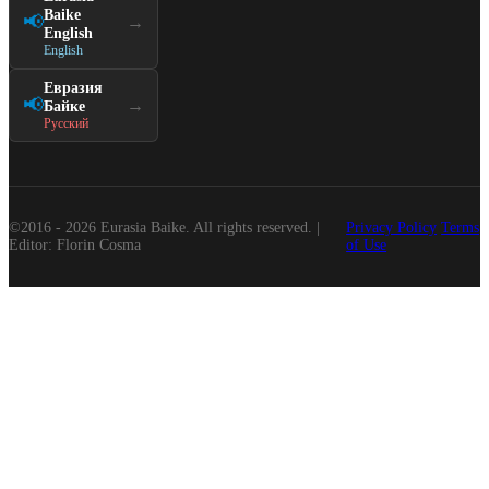
Baike
📢
→
English
English
Евразия
📢
→
Байке
Русский
©2016 - 2026 Eurasia Baike. All rights reserved. |
Privacy Policy
Terms
Editor: Florin Cosma
of Use