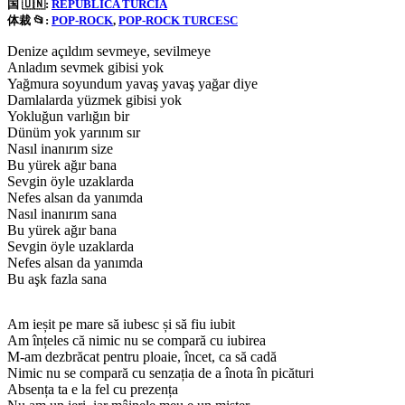
国 🇺🇳:
REPUBLICA TURCIA
体裁 📂:
POP-ROCK
, 
POP-ROCK TURCESC
Denize açıldım sevmeye, sevilmeye
Anladım sevmek gibisi yok
Yağmura soyundum yavaş yavaş yağar diye
Damlalarda yüzmek gibisi yok
Yokluğun varlığın bir
Dünüm yok yarınım sır
Nasıl inanırım size
Bu yürek ağır bana
Sevgin öyle uzaklarda
Nefes alsan da yanımda
Nasıl inanırım sana
Bu yürek ağır bana
Sevgin öyle uzaklarda
Nefes alsan da yanımda
Bu aşk fazla sana
Am ieșit pe mare să iubesc și să fiu iubit
Am înțeles că nimic nu se compară cu iubirea
M-am dezbrăcat pentru ploaie, încet, ca să cadă
Nimic nu se compară cu senzația de a înota în picături
Absența ta e la fel cu prezența