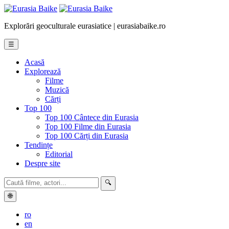
Explorări geoculturale eurasiatice | eurasiabaike.ro
☰
Acasă
Explorează
Filme
Muzică
Cărți
Top 100
Top 100 Cântece din Eurasia
Top 100 Filme din Eurasia
Top 100 Cărți din Eurasia
Tendințe
Editorial
Despre site
🔍
🌐
ro
en