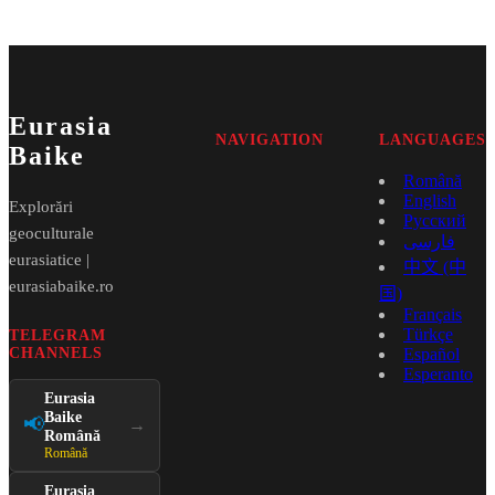
Eurasia
NAVIGATION
LANGUAGES
Baike
Română
English
Explorări
Русский
geoculturale
فارسی
eurasiatice |
中文 (中
eurasiabaike.ro
国)
Français
Türkçe
TELEGRAM
CHANNELS
Español
Esperanto
Eurasia
Baike
📢
→
Română
Română
Eurasia