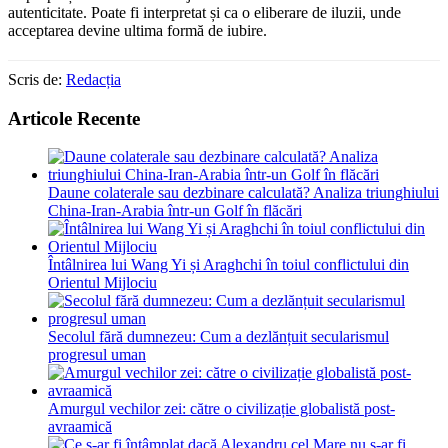
autenticitate. Poate fi interpretat și ca o eliberare de iluzii, unde
acceptarea devine ultima formă de iubire.
Scris de:
Redacția
Articole Recente
Daune colaterale sau dezbinare calculată? Analiza triunghiului
China-Iran-Arabia într-un Golf în flăcări
Întâlnirea lui Wang Yi și Araghchi în toiul conflictului din
Orientul Mijlociu
Secolul fără dumnezeu: Cum a dezlănțuit secularismul
progresul uman
Amurgul vechilor zei: către o civilizație globalistă post-
avraamică