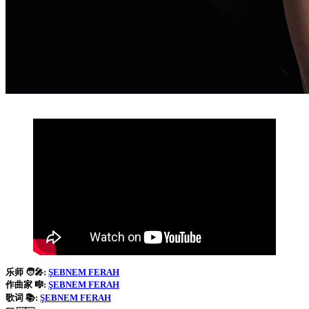
乐师 🧑‍🎤:
ŞEBNEM FERAH
作曲家 🎼:
ŞEBNEM FERAH
歌词 📚:
ŞEBNEM FERAH