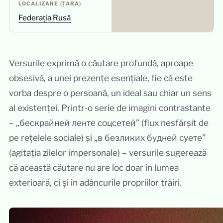
LOCALIZARE (ȚARA)
Federația Rusă
Versurile exprimă o căutare profundă, aproape
obsesivă, a unei prezențe esențiale, fie că este
vorba despre o persoană, un ideal sau chiar un sens
al existenței. Printr-o serie de imagini contrastante
– „бескрайней ленте соцсетей” (flux nesfârșit de
pe rețelele sociale) și „в безликих будней суете”
(agitația zilelor impersonale) – versurile sugerează
că această căutare nu are loc doar în lumea
exterioară, ci și în adâncurile propriilor trăiri.