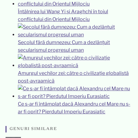
Întâlnirea lui Wang Yi și Araghchi în toiul
conflictului din Orientul Mijlociu
Secolul fără dumnezeu: Cum a dezlănțuit
secularismul progresul uman
Amurgul vechilor zei: către o civilizație globalistă
post-avraamică
Ce s-ar fi întâmplat dacă Alexandru cel Mare nu s-
ar fi oprit? Pierdutul Imperiu Eurasiatic
GENURI SIMILARE