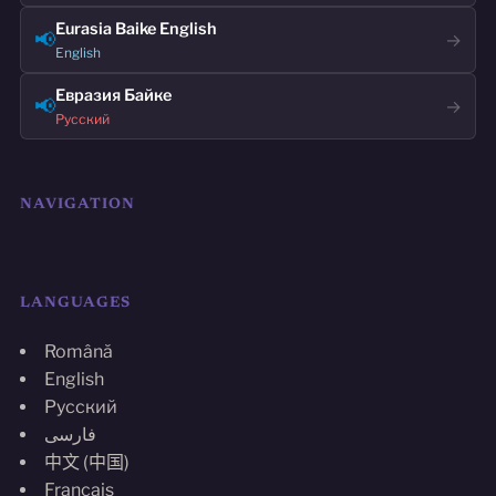
Eurasia Baike English
📢
→
English
Евразия Байке
📢
→
Русский
NAVIGATION
LANGUAGES
Română
English
Русский
فارسی
中文 (中国)
Français