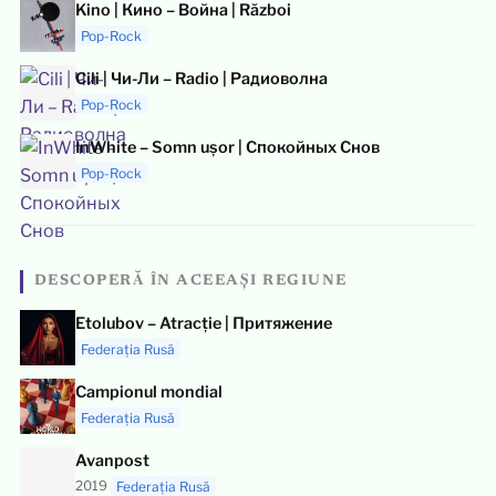
Kino | Кино – Война | Război
Pop-Rock
Cili | Чи-Ли – Radio | Радиоволна
Pop-Rock
InWhite – Somn ușor | Спокойных Снов
Pop-Rock
DESCOPERĂ ÎN ACEEAȘI REGIUNE
Etolubov – Atracție | Притяжение
Federația Rusă
Campionul mondial
Federația Rusă
Avanpost
2019
Federația Rusă