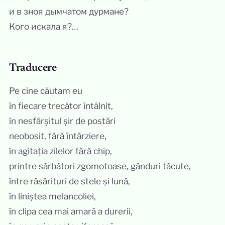
и в зноя дымчатом дурмане?
Кого искала я?…
Traducere
Pe cine căutam eu
în fiecare trecător întâlnit,
în nesfârșitul șir de postări
neobosit, fără întârziere,
în agitația zilelor fără chip,
printre sărbători zgomotoase, gânduri tăcute,
între răsărituri de stele și lună,
în liniștea melancoliei,
în clipa cea mai amară a durerii,