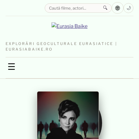
🌐
🔍
🌙
EXPLORĂRI GEOCULTURALE EURASIATICE |
EURASIABAIKE.RO
☰