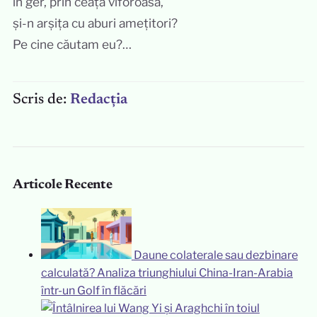
în ger, prin ceața viforoasă,
și-n arșița cu aburi amețitori?
Pe cine căutam eu?…
Scris de:
Redacția
Articole Recente
Daune colaterale sau dezbinare
calculată? Analiza triunghiului China-Iran-Arabia
într-un Golf în flăcări