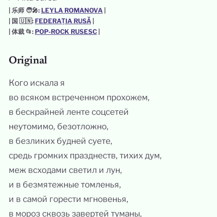
| 乐师 🧑‍🎤:
LEYLA ROMANOVA
|
| 国 🇺🇳:
FEDERAȚIA RUSĂ
|
| 体裁 📂:
POP-ROCK RUSESC
|
Original
Кого искала я
во всяком встреченном прохожем,
в бескрайней ленте соцсетей
неутомимо, безотложно,
в безликих будней суете,
средь громких празднеств, тихих дум,
меж всходами светил и лун,
и в безмятежные томленья,
и в самой горести мгновенья,
в мороз сквозь завертей туманы,