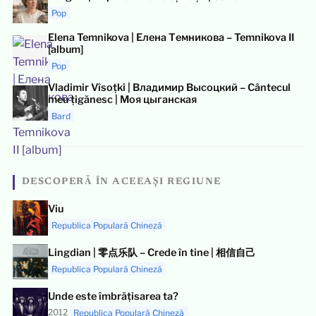
Pop
Elena Temnikova | Елена Темникова – Temnikova II
[album]
Pop
Vladimir Vîsoțki | Владимир Высоцкий – Cântecul
meu țigănesc | Моя цыганская
Bard
DESCOPERĂ ÎN ACEEAȘI REGIUNE
Viu
Republica Populară Chineză
Lingdian | 零点乐队 – Crede în tine | 相信自己
Republica Populară Chineză
Unde este îmbrățisarea ta?
2012
Republica Populară Chineză