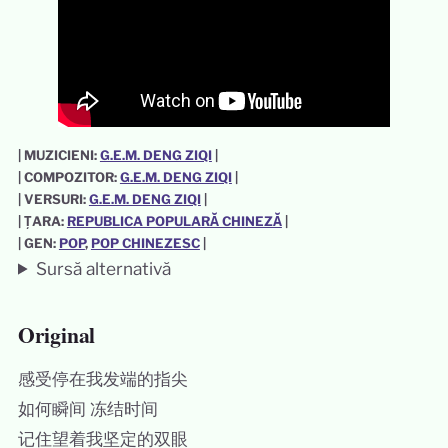
| MUZICIENI:
G.E.M. DENG ZIQI
|
| COMPOZITOR:
G.E.M. DENG ZIQI
|
| VERSURI:
G.E.M. DENG ZIQI
|
| ȚARA:
REPUBLICA POPULARĂ CHINEZĂ
|
| GEN:
POP
, 
POP CHINEZESC
|
Sursă alternativă
Original
感受停在我发端的指尖
如何瞬间 冻结时间
记住望着我坚定的双眼