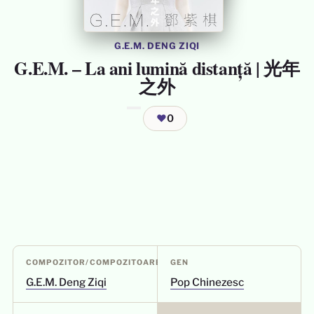
G.E.M. DENG ZIQI
G.E.M. – La ani lumină distanță | 光年
之外
❤
0
COMPOZITOR/COMPOZITOARE
GEN
G.E.M. Deng Ziqi
Pop Chinezesc