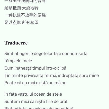
一双围在我胸口的臂弯
足够抵挡 天旋地转
一种执迷不放手的倔强
足以点燃 所有希望
Traducere
Simt atingerile degetelor tale oprindu-se la
tâmplele mele
Cum îngheață timpul într-o clipă
Țin minte privirea ta fermă, îndreptată spre mine
Poate că nu mai există un mâine
În fața vastului ocean de stele
Suntem mici ca niște fire de praf
Plutind într-un univers de neputință