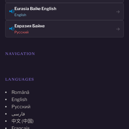
Eurasia Baike English
📢
→
English
Евразия Байке
📢
→
Русский
NAVIGATION
LANGUAGES
Română
English
Русский
فارسی
中文 (中国)
Français