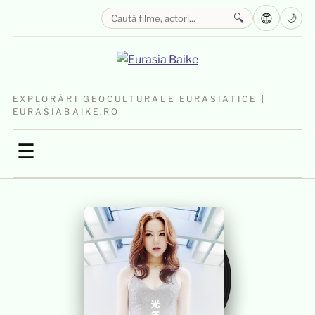
🌐
🔍
🌙
EXPLORĂRI GEOCULTURALE EURASIATICE |
EURASIABAIKE.RO
☰