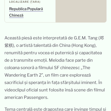
LOCALIZARE (ȚARA)
Republica Populară
Chineză
Această piesă este interpretată de G.E.M. Tang (邓
紫棋), o artistă talentată din China (Hong Kong),
renumită pentru vocea ei puternică și capacitatea
de a transmite emoții. Melodia face parte din
coloana sonoră a filmului SF chinezesc „The
Wandering Earth 2”, un film care explorează
sacrificiul și speranța în fața sfârșitului iminent. În
videoclipul oficial sunt folosite însă scene din filmul
american Passengers.
Tema centrală este dragostea care învinge timpul și