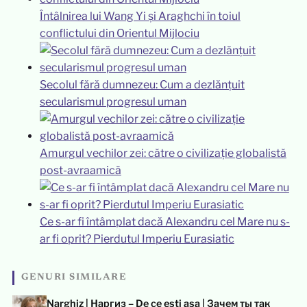
Întâlnirea lui Wang Yi și Araghchi în toiul
conflictului din Orientul Mijlociu
Secolul fără dumnezeu: Cum a dezlănțuit
secularismul progresul uman
Amurgul vechilor zei: către o civilizație globalistă
post-avraamică
Ce s-ar fi întâmplat dacă Alexandru cel Mare nu s-
ar fi oprit? Pierdutul Imperiu Eurasiatic
GENURI SIMILARE
Narghiz | Наргиз – De ce ești așa | Зачем ты так