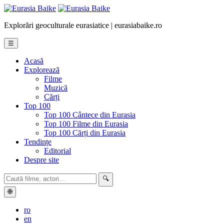
Explorări geoculturale eurasiatice | eurasiabaike.ro
☰
Acasă
Explorează
Filme
Muzică
Cărți
Top 100
Top 100 Cântece din Eurasia
Top 100 Filme din Eurasia
Top 100 Cărți din Eurasia
Tendințe
Editorial
Despre site
🔍
🌐
ro
en