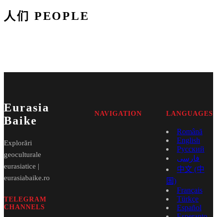
人们 PEOPLE
Eurasia
NAVIGATION
LANGUAGES
Baike
Română
English
Explorări
Русский
geoculturale
فارسی
eurasiatice |
中文 (中
eurasiabaike.ro
国)
Français
Türkçe
TELEGRAM
CHANNELS
Español
Esperanto