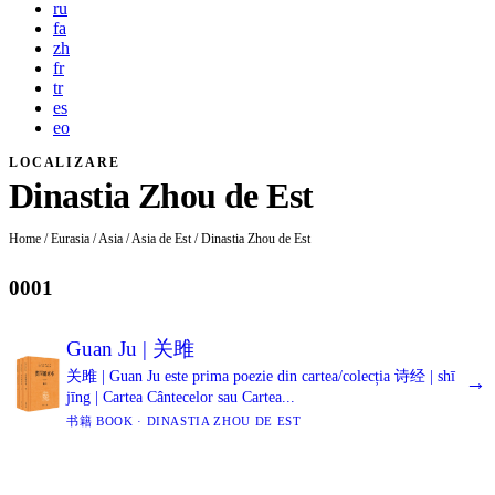
ru
fa
zh
fr
tr
es
eo
LOCALIZARE
Dinastia Zhou de Est
Home
/
Eurasia
/
Asia
/
Asia de Est
/
Dinastia Zhou de Est
0001
Guan Ju | 关雎
关雎 | Guan Ju este prima poezie din cartea/colecția 诗经 | shī
→
jīng | Cartea Cântecelor sau Cartea...
书籍 BOOK · DINASTIA ZHOU DE EST