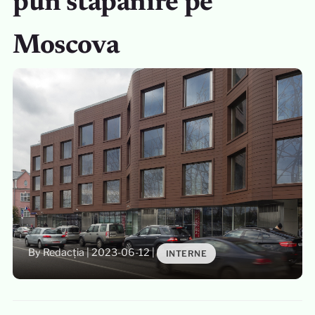
pun stăpânire pe
Moscova
By Redacția
|
2023-06-12
|
INTERNE