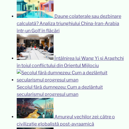
Daune colaterale sau dezbinare
calculată? Analiza triunghiului China-Iran-Arabia
într-un Golf în flăcări
Întâlnirea lui Wang Yi și Araghchi
în toiul conflictului din Orientul Mijlociu
Secolul fără dumnezeu: Cum a dezlănțuit
secularismul progresul uman
Amurgul vechilor zei: către o
civilizație globalistă post-avraamică