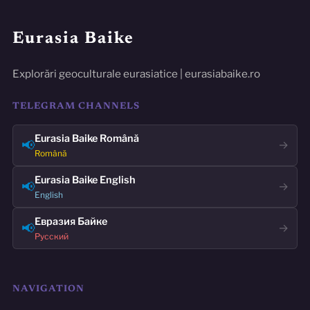
Eurasia Baike
Explorări geoculturale eurasiatice | eurasiabaike.ro
TELEGRAM CHANNELS
Eurasia Baike Română
📢
→
Română
Eurasia Baike English
📢
→
English
Евразия Байке
📢
→
Русский
NAVIGATION