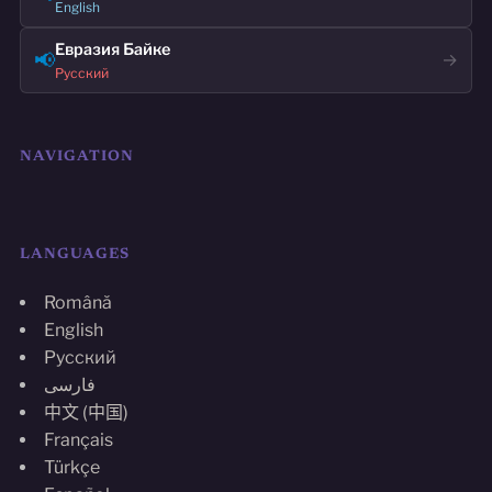
English
Евразия Байке
📢
→
Русский
NAVIGATION
LANGUAGES
Română
English
Русский
فارسی
中文 (中国)
Français
Türkçe