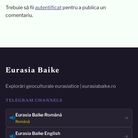
Trebuie să fii
autentificat
pentru a publica un
comentariu.
Eurasia Baike
Explorări geoculturale eurasiatice | eurasiabaike.ro
TELEGRAM CHANNELS
Eurasia Baike Română
📢
→
Română
Eurasia Baike English
📢
→