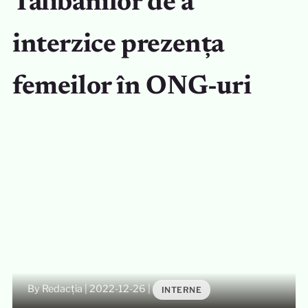
Talibanilor de a
interzice prezența
femeilor în ONG-uri
By Redacția
|
2022-12-26
|
INTERNE