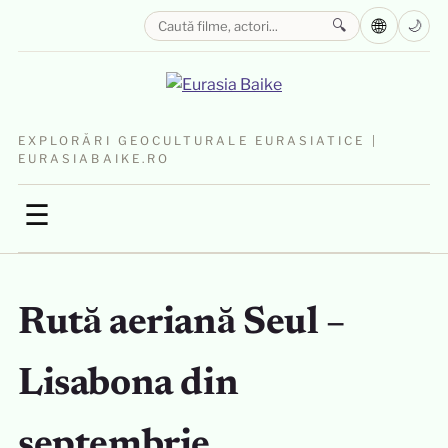
🌐
🔍
🌙
EXPLORĂRI GEOCULTURALE EURASIATICE |
EURASIABAIKE.RO
☰
Rută aeriană Seul –
Lisabona din
septembrie