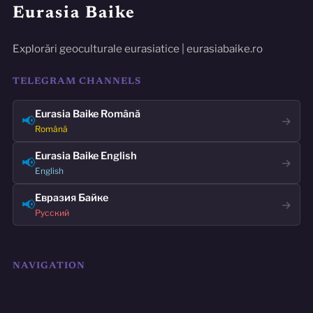
Eurasia Baike
Explorări geoculturale eurasiatice | eurasiabaike.ro
TELEGRAM CHANNELS
Eurasia Baike Română
📢
→
Română
Eurasia Baike English
📢
→
English
Евразия Байке
📢
→
Русский
NAVIGATION