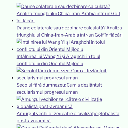
Daune colaterale sau dezbinare calculată? Analiza
triunghiului China-Iran-Arabia într-un Golf în flăcări
Întâlnirea lui Wang Yi și Araghchi în toiul
conflictului din Orientul Mijlociu
Secolul fără dumnezeu: Cum a dezlănțuit
secularismul progresul uman
Amurgul vechilor zei: către o civilizație globalistă
post-avraamică