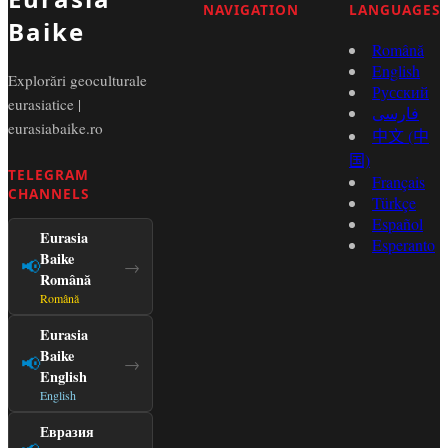
NAVIGATION
LANGUAGES
Baike
Română
English
Explorări geoculturale
Русский
eurasiatice |
فارسی
eurasiabaike.ro
中文 (中
国)
TELEGRAM
Français
CHANNELS
Türkçe
Español
Eurasia
Esperanto
Baike
📢
→
Română
Română
Eurasia
Baike
📢
→
English
English
Евразия