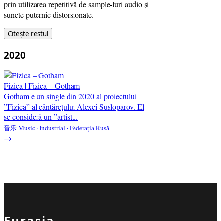
prin utilizarea repetitivă de sample-luri audio și
sunete puternic distorsionate.
Citește restul
2020
Fizica
|
Fizica – Gotham
Gotham e un single din 2020 al proiectului
”Fizica” al cântărețului Alexei Susloparov. El
se consideră un ”artist...
音乐 Music · Industrial · Federația Rusă
→
Eurasia