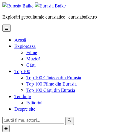
Explorări geoculturale eurasiatice | eurasiabaike.ro
☰
Acasă
Explorează
Filme
Muzică
Cărți
Top 100
Top 100 Cântece din Eurasia
Top 100 Filme din Eurasia
Top 100 Cărți din Eurasia
Tendințe
Editorial
Despre site
🔍
🌐