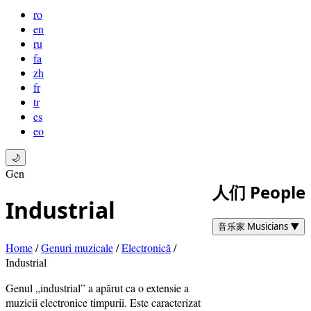
ro
en
ru
fa
zh
fr
tr
es
eo
🌙
Gen
人们 People
Industrial
音乐家 Musicians
▼
Home
/
Genuri muzicale
/
Electronică
/
Industrial
Genul „industrial” a apărut ca o extensie a
muzicii electronice timpurii. Este caracterizat