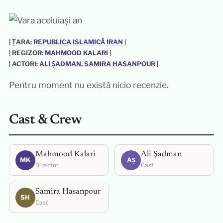
| ȚARA:
REPUBLICA ISLAMICĂ IRAN
|
| REGIZOR:
MAHMOOD KALARI
|
| ACTORI:
ALI ȘADMAN
, 
SAMIRA HASANPOUR
|
Pentru moment nu există nicio recenzie.
Cast & Crew
Mahmood Kalari
Ali Șadman
MK
AȘ
Director
Cast
Samira Hasanpour
SH
Cast