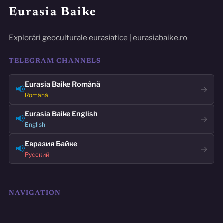
Eurasia Baike
Explorări geoculturale eurasiatice | eurasiabaike.ro
TELEGRAM CHANNELS
Eurasia Baike Română
📢
→
Română
Eurasia Baike English
📢
→
English
Евразия Байке
📢
→
Русский
NAVIGATION