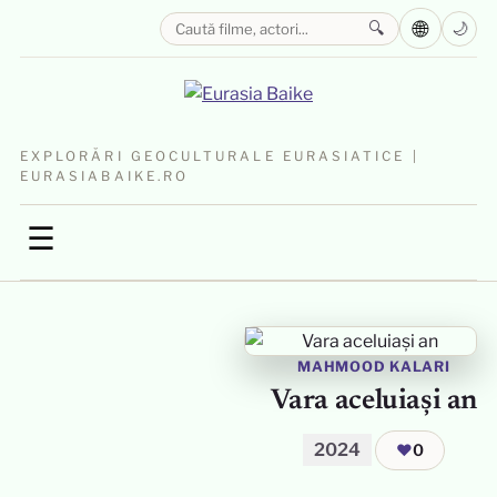
🌐
🔍
🌙
EXPLORĂRI GEOCULTURALE EURASIATICE |
EURASIABAIKE.RO
☰
MAHMOOD KALARI
Vara aceluiași an
2024
❤
0