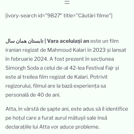
[ivory-search id=”9827″ title=”Căutări filme”]
تابستان همان سال | Vara aceluiași an
este un film
iranian regizat de Mahmoud Kalari în 2023 și lansat
în februarie 2024. A fost prezent în secțiunea
Simorgh Soda a celui de-al 42-lea Festival Fajr și
este al treilea film regizat de Kalari. Potrivit
regizorului, filmul are la bază experiența sa
personală de 40 de ani.
Atta, în vârstă de șapte ani, este adus să îl identifice
pe hoțul care a furat aurul mătușii sale însă
declarațiile lui Atta vor aduce probleme.