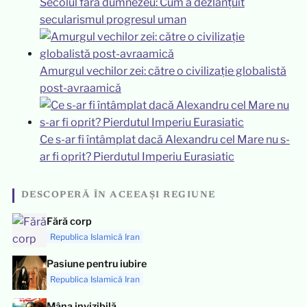
Secolul fără dumnezeu: Cum a dezlănțuit
secularismul progresul uman
Amurgul vechilor zei: către o civilizație globalistă
post-avraamică
Ce s-ar fi întâmplat dacă Alexandru cel Mare nu s-
ar fi oprit? Pierdutul Imperiu Eurasiatic
DESCOPERĂ ÎN ACEEAȘI REGIUNE
Fără corp
Republica Islamică Iran
Pasiune pentru iubire
Republica Islamică Iran
Mâna invizibilă