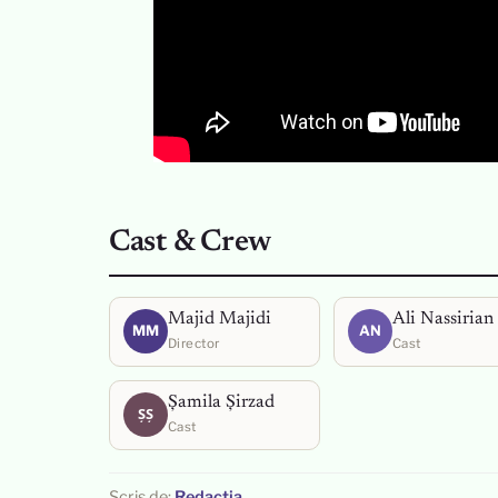
Cast & Crew
Majid Majidi
Ali Nassirian
MM
AN
Director
Cast
Șamila Șirzad
ȘȘ
Cast
Scris de:
Redacția