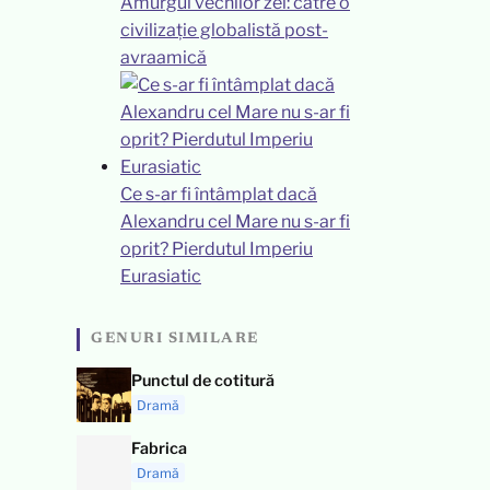
Amurgul vechilor zei: către o
civilizație globalistă post-
avraamică
Ce s-ar fi întâmplat dacă
Alexandru cel Mare nu s-ar fi
oprit? Pierdutul Imperiu
Eurasiatic
GENURI SIMILARE
Punctul de cotitură
Dramă
Fabrica
Dramă