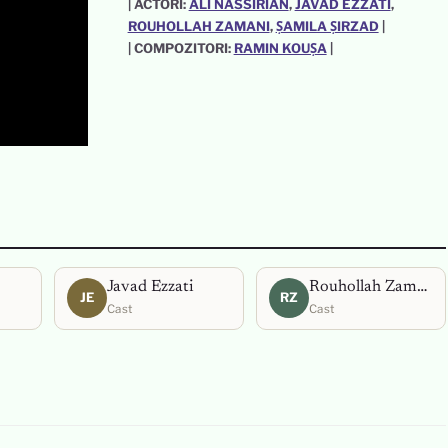
| ACTORI:
ALI NASSIRIAN
, 
JAVAD EZZATI
, 
ROUHOLLAH ZAMANI
, 
ȘAMILA ȘIRZAD
|
| COMPOZITORI:
RAMIN KOUȘA
|
Javad Ezzati
Rouhollah Zamani
JE
RZ
Cast
Cast