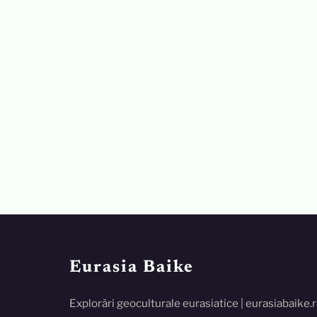
Eurasia Baike
Explorări geoculturale eurasiatice | eurasiabaike.