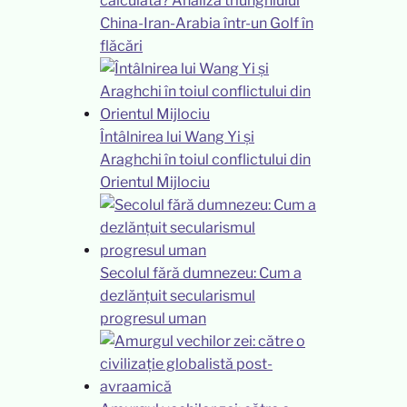
calculată? Analiza triunghiului
China-Iran-Arabia într-un Golf în
flăcări
Întâlnirea lui Wang Yi și
Araghchi în toiul conflictului din
Orientul Mijlociu
Secolul fără dumnezeu: Cum a
dezlănțuit secularismul
progresul uman