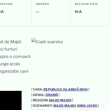
URATION
AWARDS
RELEASE DATE
/A
—
N/A
ci furturi
 despre o comoară
junge acolo
organizație care
| ȚARA:
REPUBLICA ISLAMICĂ IRAN
|
| GENUL:
DRAMĂ
|
| REGIZOR:
MAJID MAJIDI
|
| SCENARIST:
MAJID MAJIDI
, 
NIMA JAVIDI
|