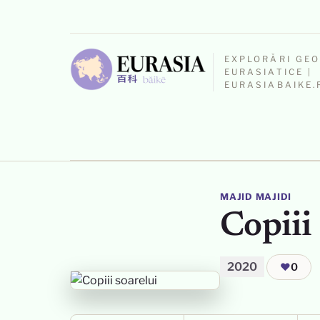
EXPLORĂRI GE
EURASIATICE |
EURASIABAIKE.
MAJID MAJIDI
Copiii
2020
❤
0