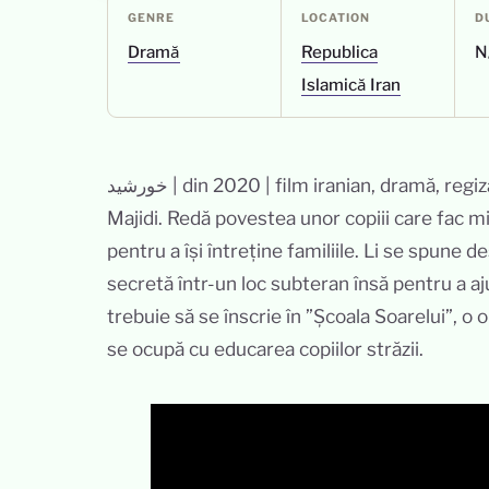
GENRE
LOCATION
D
Dramă
Republica
N
Islamică Iran
خورشید | din 2020 | film iranian, dramă, regizat de Majid
Majidi. Redă povestea unor copiii care fac mi
pentru a își întreține familiile. Li se spune
secretă într-un loc subteran însă pentru a a
trebuie să se înscrie în ”Școala Soarelui”, o 
se ocupă cu educarea copiilor străzii.