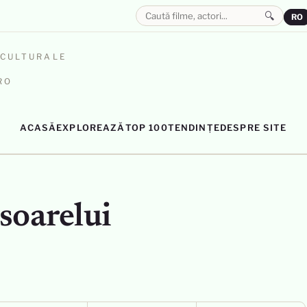
🔍
RO
OCULTURALE
RO
ACASĂ
EXPLOREAZĂ
TOP 100
TENDINȚE
DESPRE SITE
 soarelui