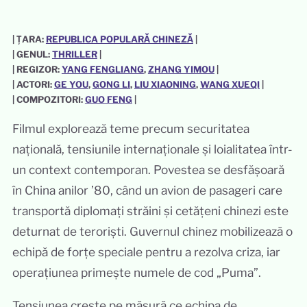
| ȚARA:
REPUBLICA POPULARĂ CHINEZĂ
|
| GENUL:
THRILLER
|
| REGIZOR:
YANG FENGLIANG
, 
ZHANG YIMOU
|
| ACTORI:
GE YOU
, 
GONG LI
, 
LIU XIAONING
, 
WANG XUEQI
|
| COMPOZITORI:
GUO FENG
|
Filmul explorează teme precum securitatea
națională, tensiunile internaționale și loialitatea într-
un context contemporan. Povestea se desfășoară
în China anilor ’80, când un avion de pasageri care
transportă diplomați străini și cetățeni chinezi este
deturnat de teroriști. Guvernul chinez mobilizează o
echipă de forțe speciale pentru a rezolva criza, iar
operațiunea primește numele de cod „Puma”.
Tensiunea crește pe măsură ce echipa de