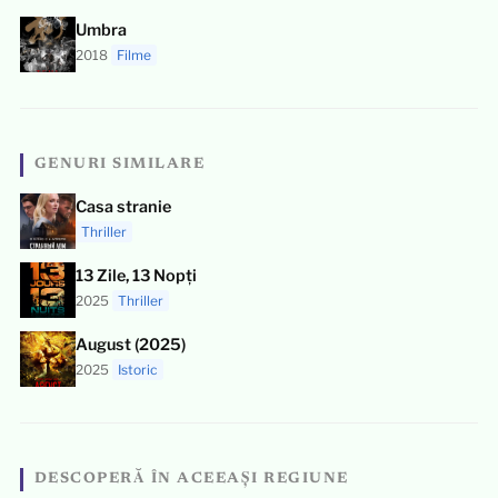
Umbra
2018
Filme
GENURI SIMILARE
Casa stranie
Thriller
13 Zile, 13 Nopți
2025
Thriller
August (2025)
2025
Istoric
DESCOPERĂ ÎN ACEEAȘI REGIUNE