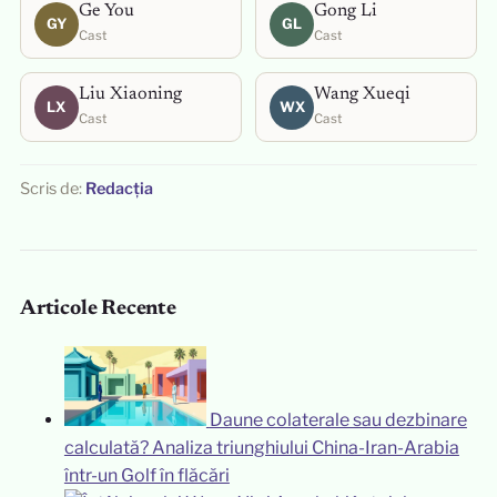
Ge You
Gong Li
GY
GL
Cast
Cast
Liu Xiaoning
Wang Xueqi
LX
WX
Cast
Cast
Scris de:
Redacția
Articole Recente
Daune colaterale sau dezbinare
calculată? Analiza triunghiului China-Iran-Arabia
într-un Golf în flăcări