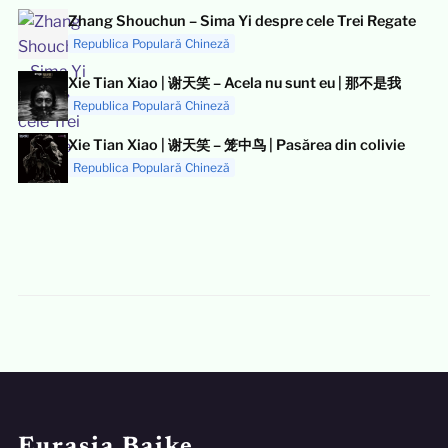
Zhang Shouchun – Sima Yi despre cele Trei Regate
Republica Populară Chineză
Xie Tian Xiao | 谢天笑 – Acela nu sunt eu | 那不是我
Republica Populară Chineză
Xie Tian Xiao | 谢天笑 – 笼中鸟 | Pasărea din colivie
Republica Populară Chineză
Eurasia Baike