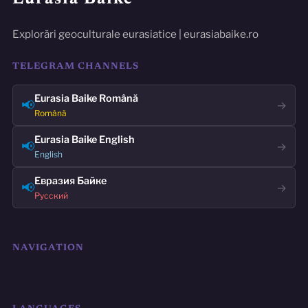
Explorări geoculturale eurasiatice | eurasiabaike.ro
TELEGRAM CHANNELS
Eurasia Baike Română
📢
→
Română
Eurasia Baike English
📢
→
English
Евразия Байке
📢
→
Русский
NAVIGATION