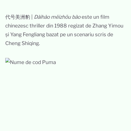
代号美洲豹 |
Dàihào měizhōu bào
este un film
chinezesc thriller din 1988 regizat de Zhang Yimou
și Yang Fengliang bazat pe un scenariu scris de
Cheng Shiqing.