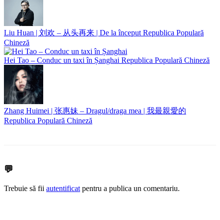
Liu Huan | 刘欢 – 从头再来 | De la început
Republica Populară
Chineză
Hei Tao – Conduc un taxi în Șanghai
Republica Populară Chineză
Zhang Huimei | 张惠妹 – Dragul/draga mea | 我最親愛的
Republica Populară Chineză
💬
Trebuie să fii
autentificat
pentru a publica un comentariu.