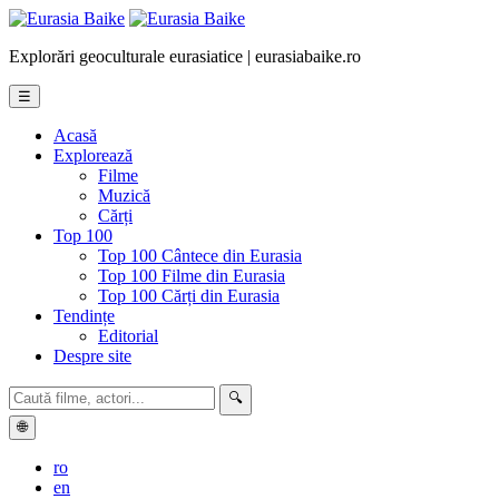
Explorări geoculturale eurasiatice | eurasiabaike.ro
☰
Acasă
Explorează
Filme
Muzică
Cărți
Top 100
Top 100 Cântece din Eurasia
Top 100 Filme din Eurasia
Top 100 Cărți din Eurasia
Tendințe
Editorial
Despre site
🔍
🌐
ro
en