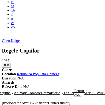
ru
fa
zh
fr
tr
es
eo
Chen Kaige
Regele Copiilor
1987
❤
0
Genre
Location
Republica Populară Chineză
Duration
N/A
Awards
—
Release Date
N/A
Pentru
Acțiune
Animație
Comedie
Dramă
Istoric
Thriller
Serial
SF
Wuxi
copii
[ivory-search id=”9827″ title=”Căutări filme”]