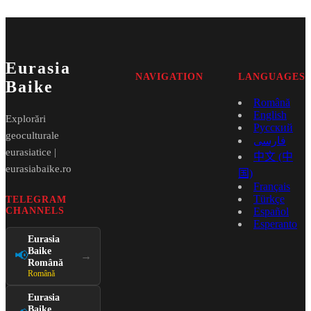
Eurasia
NAVIGATION
LANGUAGES
Baike
Română
English
Explorări
Русский
geoculturale
فارسی
eurasiatice |
中文 (中
eurasiabaike.ro
国)
Français
Türkçe
TELEGRAM
CHANNELS
Español
Esperanto
Eurasia
Baike
📢
→
Română
Română
Eurasia
Baike