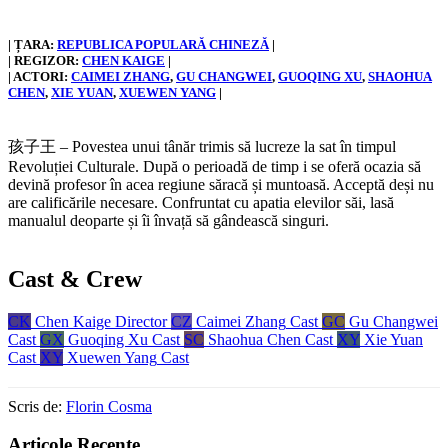
| ȚARA:
REPUBLICA POPULARĂ CHINEZĂ
|
| REGIZOR:
CHEN KAIGE
|
| ACTORI:
CAIMEI ZHANG
, 
GU CHANGWEI
, 
GUOQING XU
, 
SHAOHUA
CHEN
, 
XIE YUAN
, 
XUEWEN YANG
|
孩子王 – Povestea unui tânăr trimis să lucreze la sat în timpul
Revoluției Culturale. După o perioadă de timp i se oferă ocazia să
devină profesor în acea regiune săracă și muntoasă. Acceptă deși nu
are calificările necesare. Confruntat cu apatia elevilor săi, lasă
manualul deoparte și îi învață să gândească singuri.
Cast & Crew
CK
Chen Kaige
Director
CZ
Caimei Zhang
Cast
GC
Gu Changwei
Cast
GX
Guoqing Xu
Cast
SC
Shaohua Chen
Cast
XY
Xie Yuan
Cast
XY
Xuewen Yang
Cast
Scris de:
Florin Cosma
Articole Recente