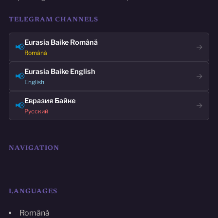
TELEGRAM CHANNELS
Eurasia Baike Română
📢
→
Română
Eurasia Baike English
📢
→
English
Евразия Байке
📢
→
Русский
NAVIGATION
LANGUAGES
Română