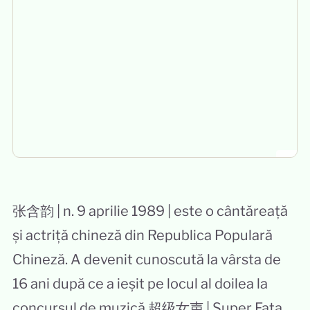
张含韵 | n. 9 aprilie 1989 | este o cântăreață
și actriță chineză din Republica Populară
Chineză. A devenit cunoscută la vârsta de
16 ani după ce a ieșit pe locul al doilea la
concursul de muzică 超级女声 | Super Fata