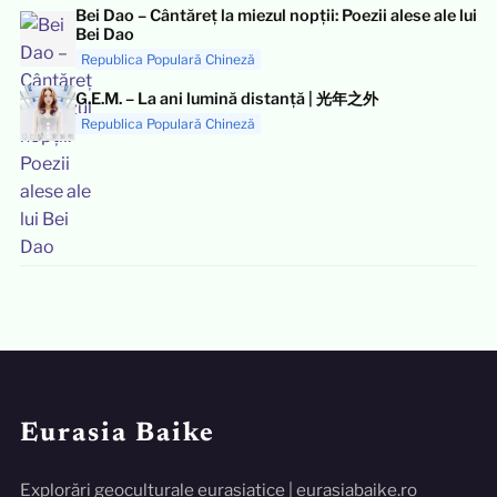
Bei Dao – Cântăreț la miezul nopții: Poezii alese ale lui
Bei Dao
Republica Populară Chineză
G.E.M. – La ani lumină distanță | 光年之外
Republica Populară Chineză
Eurasia Baike
Explorări geoculturale eurasiatice | eurasiabaike.ro