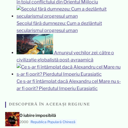
în toiul conflictului din Orientul Mijlociu
Secolul fără dumnezeu: Cum a dezlănțuit
secularismul progresul uman
Amurgul vechilor zei: către o
civilizație globalistă post-avraamică
Ce s-ar fi întâmplat dacă Alexandru cel Mare nu s-
ar fi oprit? Pierdutul Imperiu Eurasiatic
DESCOPERĂ ÎN ACEEAȘI REGIUNE
O iubire imposibilă
2000
Republica Populară Chineză