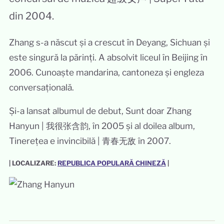
din 2004.
Zhang s-a născut și a crescut în Deyang, Sichuan și
este singură la părinți. A absolvit liceul în Beijing în
2006. Cunoaște mandarina, cantoneza și engleza
conversațională.
Și-a lansat albumul de debut, Sunt doar Zhang
Hanyun | 我很张含韵, în 2005 și al doilea album,
Tinerețea e invincibilă | 青春无敌 în 2007.
| LOCALIZARE:
REPUBLICA POPULARĂ CHINEZĂ
|