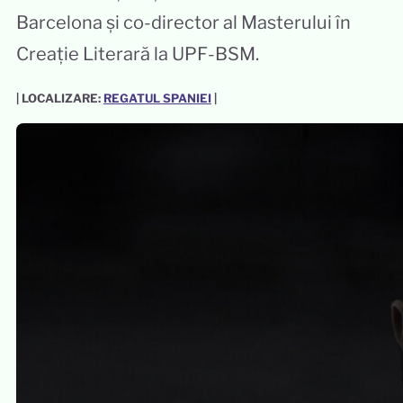
Barcelona și co-director al Masterului în
Creație Literară la UPF-BSM.
| LOCALIZARE:
REGATUL SPANIEI
|