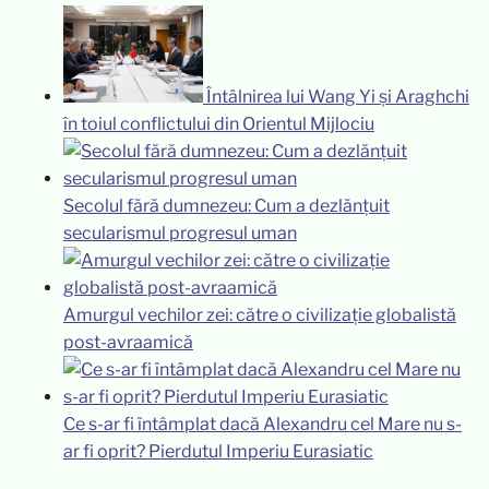
Întâlnirea lui Wang Yi și Araghchi
în toiul conflictului din Orientul Mijlociu
Secolul fără dumnezeu: Cum a dezlănțuit
secularismul progresul uman
Amurgul vechilor zei: către o civilizație globalistă
post-avraamică
Ce s-ar fi întâmplat dacă Alexandru cel Mare nu s-
ar fi oprit? Pierdutul Imperiu Eurasiatic