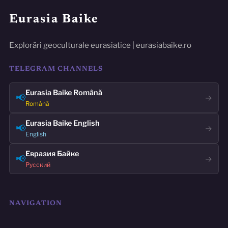
Eurasia Baike
Explorări geoculturale eurasiatice | eurasiabaike.ro
TELEGRAM CHANNELS
Eurasia Baike Română
📢
→
Română
Eurasia Baike English
📢
→
English
Евразия Байке
📢
→
Русский
NAVIGATION