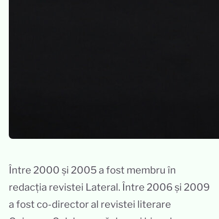
Între 2000 și 2005 a fost membru în
redacția revistei Lateral. Între 2006 și 2009
a fost co-director al revistei literare