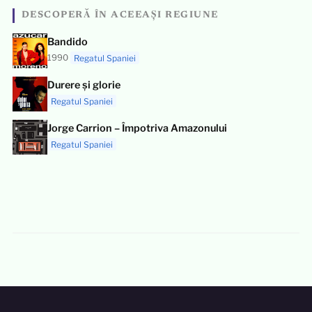
DESCOPERĂ ÎN ACEEAȘI REGIUNE
Bandido
1990
Regatul Spaniei
Durere și glorie
Regatul Spaniei
Jorge Carrion – Împotriva Amazonului
Regatul Spaniei