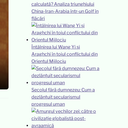
calculată? Analiza triunghiului
China-Iran-Arabia într-un Golf în
flăcări
Întâlnirea lui Wang Yi și
Araghchi în toiul conflictului din
Orientul Mijlociu
Secolul fără dumnezeu: Cum a
dezlănțuit secularismul
progresul uman