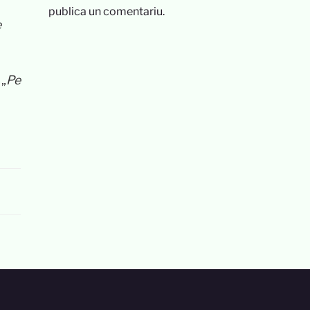
publica un comentariu.
e
 „
Pe