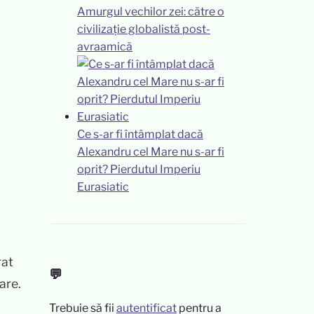
Amurgul vechilor zei: către o
civilizație globalistă post-
avraamică
Ce s-ar fi întâmplat dacă
Alexandru cel Mare nu s-ar fi
oprit? Pierdutul Imperiu
Eurasiatic
rat
💬
are.
Trebuie să fii
autentificat
pentru a