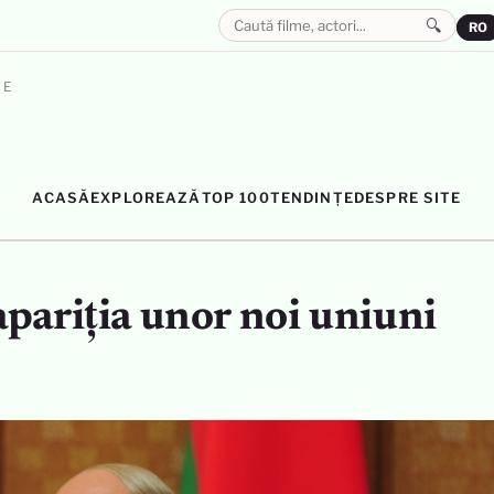
🔍
RO
LE
ACASĂ
EXPLOREAZĂ
TOP 100
TENDINȚE
DESPRE SITE
pariția unor noi uniuni