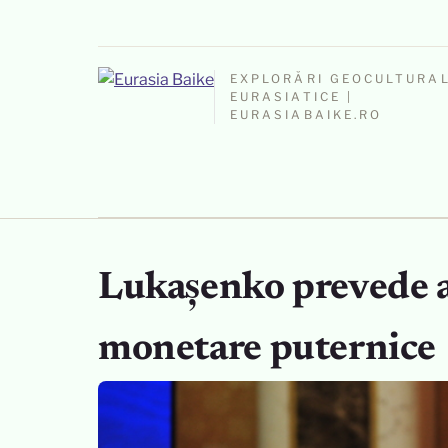
EXPLORĂRI GEOCULTURA
EURASIATICE |
EURASIABAIKE.RO
Lukașenko prevede a
monetare puternice