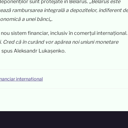
 deponenților sunt protejate în Belarus. „
Belarus este
ează rambursarea integrală a depozitelor, indiferent d
conomică a unei bănci
„.
ou sistem financiar, inclusiv în comerțul internațional.
i. Cred că în curând vor apărea noi uniuni monetare
 a spus Aleksandr Lukașenko.
nanciar internațional