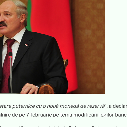
etare puternice cu o nouă monedă de rezervă
”, a decla
nire de pe 7 februarie pe tema modificării legilor banc